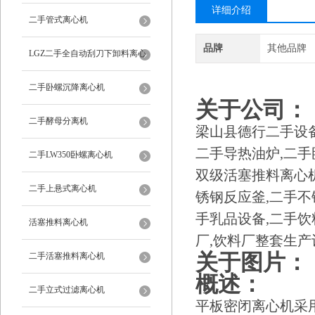
详细介绍
二手管式离心机
品牌
其他品牌
LGZ二手全自动刮刀下卸料离心
机
二手卧螺沉降离心机
关于公司：
二手酵母分离机
梁山县德行二手设备
二手导热油炉,二手
二手LW350卧螺离心机
双级活塞推料离心机
二手上悬式离心机
锈钢反应釜,二手不
手乳品设备,二手饮料
活塞推料离心机
厂,饮料厂整套生产
关于图片：
二手活塞推料离心机
概述：
二手立式过滤离心机
平板密闭离心机采