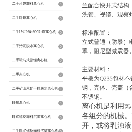
二手吊袋卸料离心机
兰配合快开式结构
洗管、视镜、观察
二手卧螺离心机
标准配置：
二手LWJ260×900卧螺离心机
立式普通（防暴）
二手污泥脱水离心机
罩，阻尼型减震器
二手鞍马式卧螺离心机
主要材料：
二手离心机
平板为Q235包材
钢，壳体、壳盖（
二手矿山尾矿干排脱水离心机
不锈钢。
卧螺离心机
离心机是利用
离
各组分的机械。
卧式螺旋卸料沉降离心机
开，或将乳浊液
二手卧式螺旋卸料沉降离心机