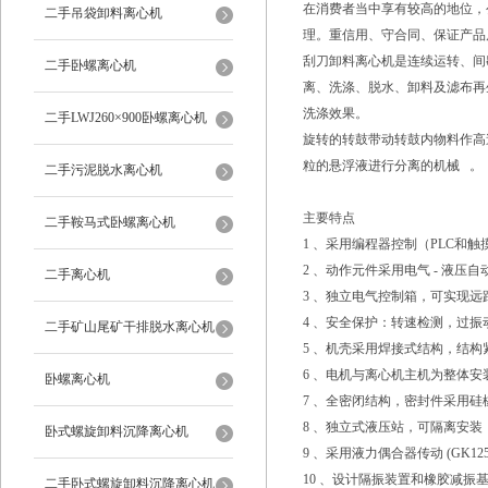
在消费者当中享有较高的地位，
二手吊袋卸料离心机
理。重信用、守合同、保证产品
刮刀卸料离心机是连续运转、间
二手卧螺离心机
离、洗涤、脱水、卸料及滤布再
洗涤效果。
二手LWJ260×900卧螺离心机
旋转的转鼓带动转鼓内物料作高
粒的悬浮液进行分离的机械 。
二手污泥脱水离心机
主要特点
二手鞍马式卧螺离心机
1 、采用编程器控制（PLC
2 、动作元件采用电气 - 液
二手离心机
3 、独立电气控制箱，可实现远
4 、安全保护：转速检测，过
二手矿山尾矿干排脱水离心机
5 、机壳采用焊接式结构，结
6 、电机与离心机主机为整体
卧螺离心机
7 、全密闭结构，密封件采用硅
8 、独立式液压站，可隔离安装
卧式螺旋卸料沉降离心机
9 、采用液力偶合器传动 (GK
10 、设计隔振装置和橡胶减
二手卧式螺旋卸料沉降离心机