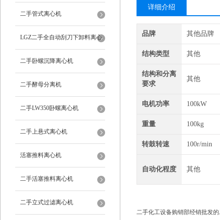
详细介绍
二手管式离心机
品牌
其他品牌
LGZ二手全自动刮刀下卸料离心
结构类型
其他
机
二手卧螺沉降离心机
结构和分离
其他
要求
二手酵母分离机
电机功率
100kW
二手LW350卧螺离心机
重量
100kg
二手上悬式离心机
转鼓转速
100r/min
活塞推料离心机
自动化程度
其他
二手活塞推料离心机
二手立式过滤离心机
二手化工设备购销部经销批发的