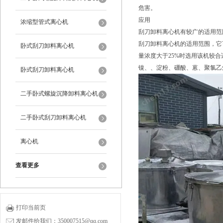
危害。
应用
浓缩型管式离心机
刮刀卸料离心机有较广的适用范
刮刀卸料离心机的适用范围，它
卧式刮刀卸料离心机
量浓度大于25%时选用该机较
镍、、淀粉、硼酸、蒽、聚氯乙
卧式刮刀卸料离心机
二手卧式螺旋沉降卸料离心机
二手卧式刮刀卸料离心机
离心机
查看更多
打印当前页
发邮件给我们：350007515@qq.com