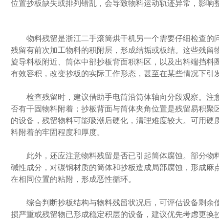
位置抄板缺失或排列错乱，会导致物料运动轨迹异常，影响
物料残留是浙江二手滚筒烘干机另一个需要仔细检查的问
残留有前次加工物料的积附层，形成结垢或板结。这些残留
旋导料板附近、筒体中部抄板背面积料区，以及出料端挡料
有效容积，改变抄板的实际工作形态，甚至在某些情况下引
检查残留时，建议借助手电筒沿筒体轴向分段观察。注意
否有干固物料附着；抄板背面与筒体夹角位置是残留易积聚
的设备，残留物料可能吸潮后硬化，清理难度较大。可用硬
料附着的牢固程度和厚度。
此外，还应注意物料残留是否已引起筒体腐蚀。部分物料
碱性成分，对碳钢材质的筒体和抄板造成局部腐蚀，形成麻
在相同位置的粘附，形成恶性循环。
综合判断抄板结构与物料残留状况后，可评估设备剩余使
损严重或残留物已形成稳定积层的设备，建议优先考虑更换