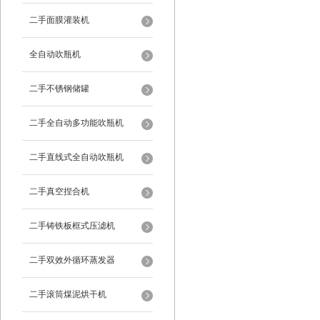
二手面膜灌装机
全自动吹瓶机
二手不锈钢储罐
二手全自动多功能吹瓶机
二手直线式全自动吹瓶机
二手真空捏合机
二手铸铁板框式压滤机
二手双效外循环蒸发器
二手滚筒煤泥烘干机