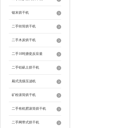
锯末烘干机
二手转筒烘干机
二手木炭烘干机
二手10吨搪瓷反应釜
二手铝矾土烘干机
厢式洗煤压滤机
矿粉滚筒烘干机
二手有机肥滚筒烘干机
二手网带式烘干机