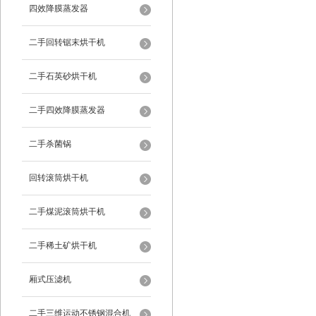
四效降膜蒸发器
二手回转锯末烘干机
二手石英砂烘干机
二手四效降膜蒸发器
二手杀菌锅
回转滚筒烘干机
二手煤泥滚筒烘干机
二手稀土矿烘干机
厢式压滤机
二手三维运动不锈钢混合机