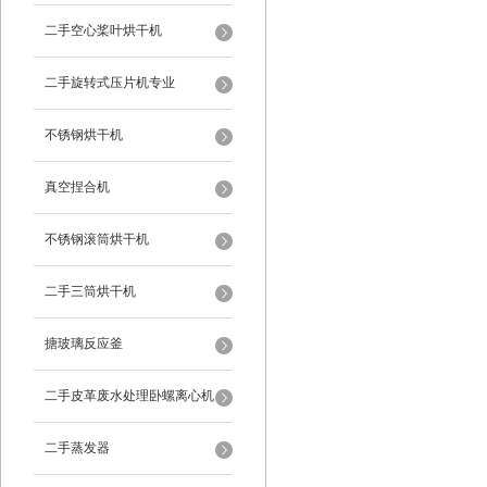
二手空心桨叶烘干机
二手旋转式压片机专业
不锈钢烘干机
真空捏合机
不锈钢滚筒烘干机
二手三筒烘干机
搪玻璃反应釜
二手皮革废水处理卧螺离心机
二手蒸发器