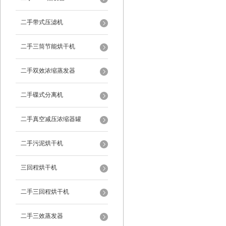
二手带式压滤机
二手三筒节能烘干机
二手双效浓缩蒸发器
二手碟式分离机
二手真空减压浓缩器罐
二手污泥烘干机
三回程烘干机
二手三回程烘干机
二手三效蒸发器