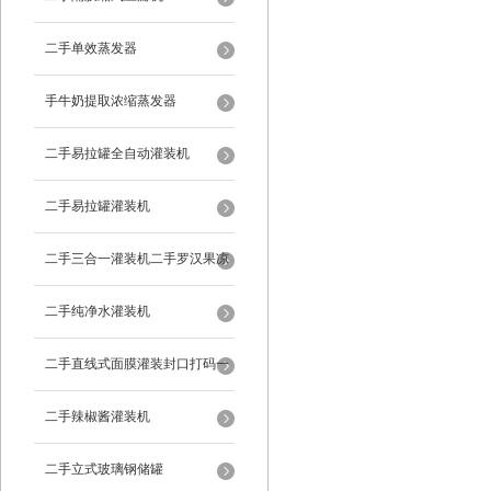
二手单效蒸发器
手牛奶提取浓缩蒸发器
二手易拉罐全自动灌装机
二手易拉罐灌装机
二手三合一灌装机二手罗汉果凉
茶灌装机
二手纯净水灌装机
二手直线式面膜灌装封口打码一
体机
二手辣椒酱灌装机
二手立式玻璃钢储罐