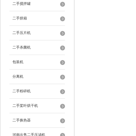
二手搅拌罐
二手烘箱
二手压片机
二手杀菌机
包装机
分离机
二手粉碎机
二手桨叶烘干机
二手换热器
河南出售二手压滤机