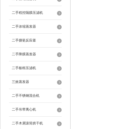
二手程控隔膜压滤机
二手浓缩蒸发器
二手搪瓷反应釜
二手降膜蒸发器
二手板框压滤机
三效蒸发器
二手不锈钢混合机
二手吊带离心机
二手木屑滚筒烘干机