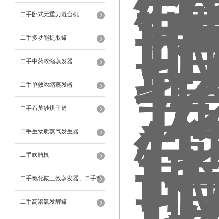
二手卧式无重力混合机
二手多功能提取罐
二手中药浓缩蒸发器
二手单效浓缩蒸发器
二手石英砂烘干筒
二手生物质蒸气发生器
二手吹瓶机
二手氯化铵三效蒸发器、二手*
蒸发器
二手高溶氧发酵罐