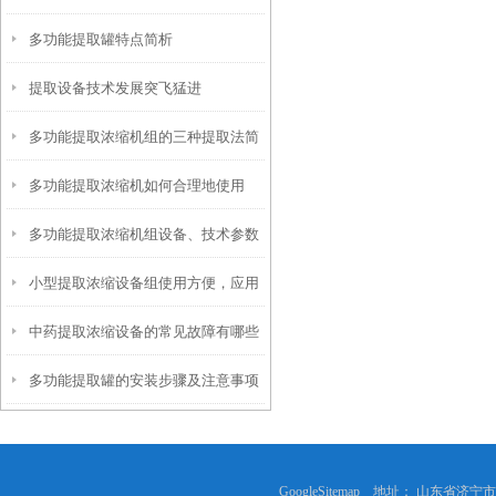
多功能提取罐特点简析
提取设备技术发展突飞猛进
多功能提取浓缩机组的三种提取法简
多功能提取浓缩机如何合理地使用
介
多功能提取浓缩机组设备、技术参数
小型提取浓缩设备组使用方便，应用
及工作原理详解
中药提取浓缩设备的常见故障有哪些
广泛
多功能提取罐的安装步骤及注意事项
GoogleSitemap
地址： 山东省济宁