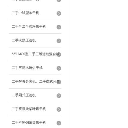
二手中试型冻干机
二手兰炭半焦粉烘干机
二手洗煤压滤机
SYH-600型二手三维运动混合机
二手三筒木屑烘干机
二手酵母分离机、二手碟式分离
机
二手厢式压滤机
二手双螺旋桨叶烘干机
二手不锈钢滚筒烘干机