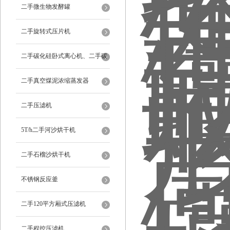
二手微生物发酵罐
二手旋转式压片机
二手碳化硅卧式离心机、二手碳
化硅分级机、二手碳化硅水洗离
二手真空煤泥浓缩蒸发器
心机
二手压滤机
5T/h二手河沙烘干机
二手石榴沙烘干机
不锈钢反应釜
二手120平方厢式压滤机
二手程控压滤机