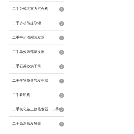
二手卧式无重力混合机
二手多功能提取罐
二手中药浓缩蒸发器
二手单效浓缩蒸发器
二手石英砂烘干筒
二手生物质蒸气发生器
二手吹瓶机
二手氯化铵三效蒸发器、二手*
蒸发器
二手高溶氧发酵罐