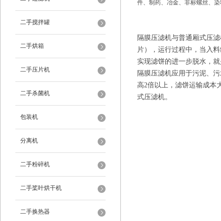
件、制药、冶金、非标螺丝、染
二手搅拌罐
隔膜压滤机与普通厢式压滤
二手烘箱
片），运行过程中，当入料
实现滤饼的进一步脱水，就
二手压片机
隔膜压滤机应用于污泥、污
高2倍以上，滤饼运输成本
二手杀菌机
式压滤机。
包装机
分离机
二手粉碎机
二手桨叶烘干机
二手换热器