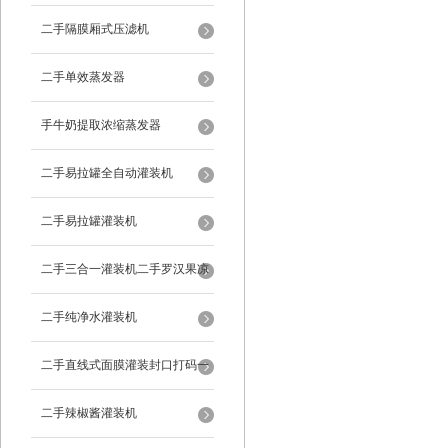
二手隔膜厢式压滤机
二手单效蒸发器
手牛奶提取浓缩蒸发器
二手易拉罐全自动灌装机
二手易拉罐灌装机
二手三合一灌装机二手罗汉果凉
茶灌装机
二手纯净水灌装机
二手直线式面膜灌装封口打码一
体机
二手辣椒酱灌装机