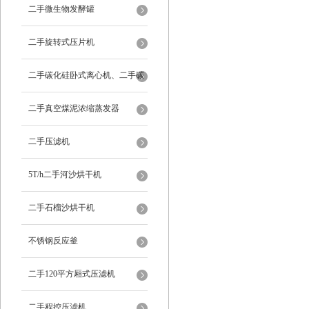
二手微生物发酵罐
二手旋转式压片机
二手碳化硅卧式离心机、二手碳
化硅分级机、二手碳化硅水洗离
二手真空煤泥浓缩蒸发器
心机
二手压滤机
5T/h二手河沙烘干机
二手石榴沙烘干机
不锈钢反应釜
二手120平方厢式压滤机
二手程控压滤机