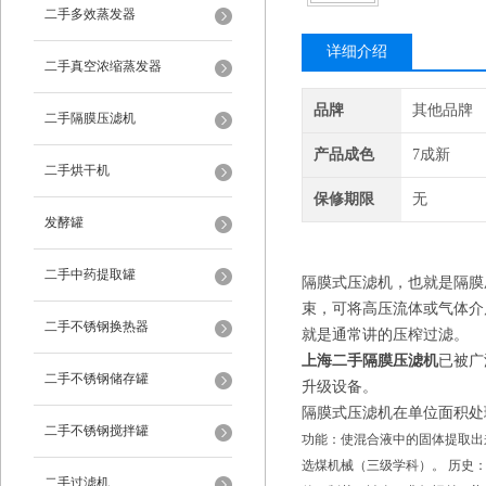
二手多效蒸发器
详细介绍
二手真空浓缩蒸发器
品牌
其他品牌
二手隔膜压滤机
产品成色
7成新
二手烘干机
保修期限
无
发酵罐
二手中药提取罐
隔膜式压滤机，也就是隔膜
束，可将高压流体或气体介
二手不锈钢换热器
就是通常讲的压榨过滤。
上海二手隔膜压滤机
已被广
二手不锈钢储存罐
升级设备。
隔膜式压滤机在单位面积处
二手不锈钢搅拌罐
功能：使混合液中的固体提取出
选煤机械（三级学科）。 历史
二手过滤机