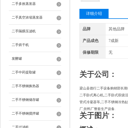
二手多效蒸发器
详细介绍
二手真空浓缩蒸发器
品牌
其他品牌
二手隔膜压滤机
产品成色
7成新
二手烘干机
保修期限
无
发酵罐
二手中药提取罐
关于公司：
二手不锈钢换热器
梁山县德行二手设备购销部长期供
二手卧式离心机,二手卧式双级活
二手不锈钢储存罐
管式冷凝器等,二手不锈钢冷热缸,
厂,饮料厂整套生产设备.
二手不锈钢搅拌罐
关于图片：
二手过滤机