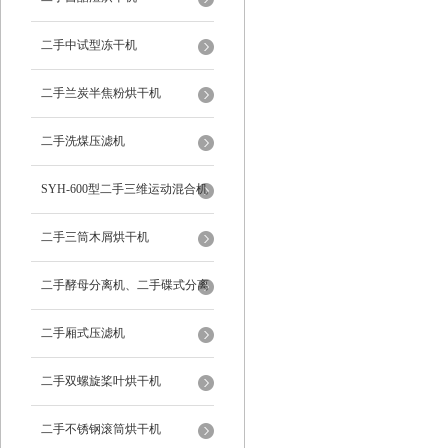
二手中试型冻干机
二手兰炭半焦粉烘干机
二手洗煤压滤机
SYH-600型二手三维运动混合机
二手三筒木屑烘干机
二手酵母分离机、二手碟式分离
机
二手厢式压滤机
二手双螺旋桨叶烘干机
二手不锈钢滚筒烘干机