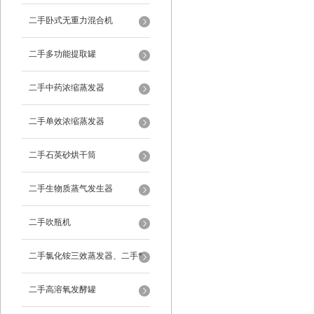
二手卧式无重力混合机
二手多功能提取罐
二手中药浓缩蒸发器
二手单效浓缩蒸发器
二手石英砂烘干筒
二手生物质蒸气发生器
二手吹瓶机
二手氯化铵三效蒸发器、二手*
蒸发器
二手高溶氧发酵罐