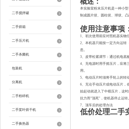
概述：
本实验室粉末压片机是一种小型
二手搅拌罐
制成圆片状、圆柱状、球状、凸
二手烘箱
使用注意事项
1、初次使用前应对照机器实物
二手压片机
2、本机器只能按一定方向运转
忽。
二手杀菌机
3、皮带松紧调节：通过机电底
4、无电源时用手摇压片，应将
包装机
用。
5、电动压片时须将手轮上的转
分离机
6、无论手动压片或电动压片，
始起动就进入了中模压片，这时
二手粉碎机
抗力而“顶死"，使机器停止运
7、顶车后的处理办法
二手桨叶烘干机
低价处理二手
二手换热器