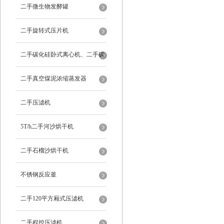
二手微生物发酵罐
二手旋转式压片机
二手碳化硅卧式离心机、二手碳
化硅分级机、二手碳化硅水洗离
二手真空煤泥浓缩蒸发器
心机
二手压滤机
5T/h二手河沙烘干机
二手石榴沙烘干机
不锈钢反应釜
二手120平方厢式压滤机
二手程控压滤机