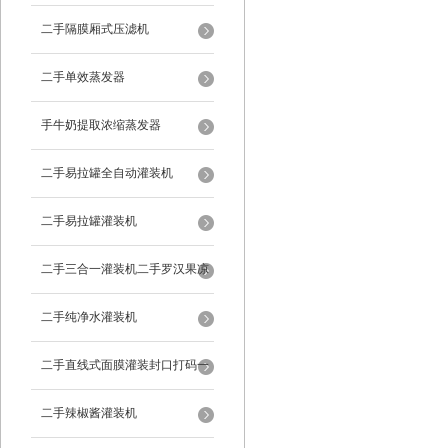
二手隔膜厢式压滤机
二手单效蒸发器
手牛奶提取浓缩蒸发器
二手易拉罐全自动灌装机
二手易拉罐灌装机
二手三合一灌装机二手罗汉果凉
茶灌装机
二手纯净水灌装机
二手直线式面膜灌装封口打码一
体机
二手辣椒酱灌装机