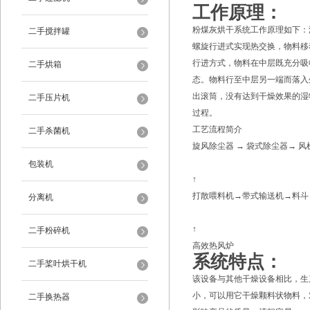
工作原理：
粉煤灰烘干系统工作原理如下：
二手搅拌罐
螺旋行进式实现热交换，物料移
行进方式，物料在中层既充分吸
二手烘箱
态。物料行至中层另一端而落入
出滚筒，没有达到干燥效果的湿
二手压片机
过程。
工艺流程简介
二手杀菌机
旋风除尘器 → 袋式除尘器→ 风
包装机
↑
打散喂料机→带式输送机→料斗
分离机
↑
二手粉碎机
高效热风炉
系统特点：
二手桨叶烘干机
该设备与其他干燥设备相比，生
小，可以用它干燥颗料状物料，
二手换热器