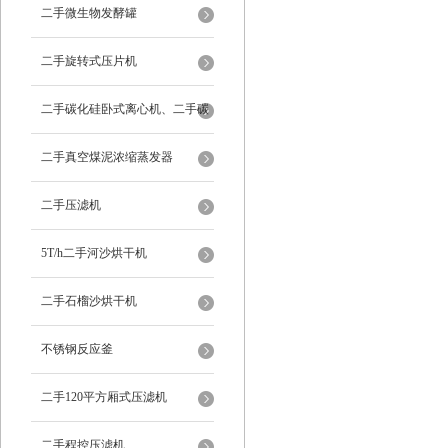
二手微生物发酵罐
二手旋转式压片机
二手碳化硅卧式离心机、二手碳
化硅分级机、二手碳化硅水洗离
二手真空煤泥浓缩蒸发器
心机
二手压滤机
5T/h二手河沙烘干机
二手石榴沙烘干机
不锈钢反应釜
二手120平方厢式压滤机
二手程控压滤机