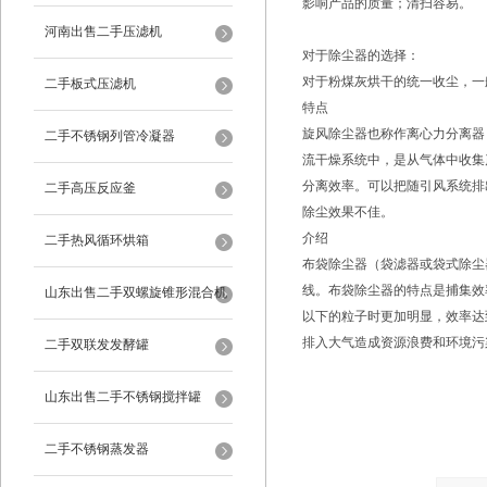
影响产品的质量；清扫容易。
河南出售二手压滤机
对于除尘器的选择：
对于粉煤灰烘干的统一收尘，一
二手板式压滤机
特点
旋风除尘器也称作离心力分离器
二手不锈钢列管冷凝器
流干燥系统中，是从气体中收集
分离效率。可以把随引风系统排
二手高压反应釜
除尘效果不佳。
介绍
二手热风循环烘箱
布袋除尘器（袋滤器或袋式除尘
线。布袋除尘器的特点是捕集效
山东出售二手双螺旋锥形混合机
以下的粒子时更加明显，效率达
排入大气造成资源浪费和环境污
二手双联发发酵罐
山东出售二手不锈钢搅拌罐
二手不锈钢蒸发器