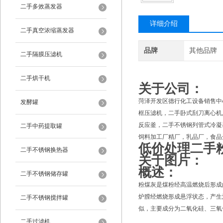
二手多效蒸发器
详细介绍
二手真空浓缩蒸发器
品牌
其他品牌
二手隔膜压滤机
二手烘干机
关于公司：
菏泽开发区德行化工设备销售中
发酵罐
框压滤机，二手卧式刮刀离心机
反应釜，二手不锈钢列管式冷凝
二手中药提取罐
饲料加工厂精厂，乳品厂，食品
低价处理二手
二手不锈钢换热器
关于图片：
概述：
二手不锈钢储存罐
粉煤灰是煤粉经高温燃烧后形成
炉膛经燃烧形成悬浮状态，产生
二手不锈钢搅拌罐
似，主要成分为二氧化硅、三氧
二手过滤机