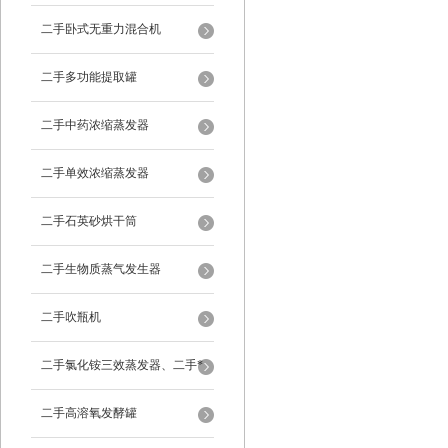
二手卧式无重力混合机
二手多功能提取罐
二手中药浓缩蒸发器
二手单效浓缩蒸发器
二手石英砂烘干筒
二手生物质蒸气发生器
二手吹瓶机
二手氯化铵三效蒸发器、二手*
蒸发器
二手高溶氧发酵罐