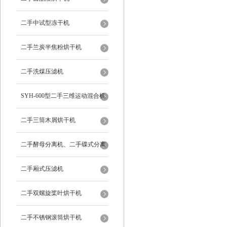
二手中试型冻干机
二手兰炭半焦粉烘干机
二手洗煤压滤机
SYH-600型二手三维运动混合机
二手三筒木屑烘干机
二手酵母分离机、二手碟式分离
机
二手厢式压滤机
二手双螺旋桨叶烘干机
二手不锈钢滚筒烘干机