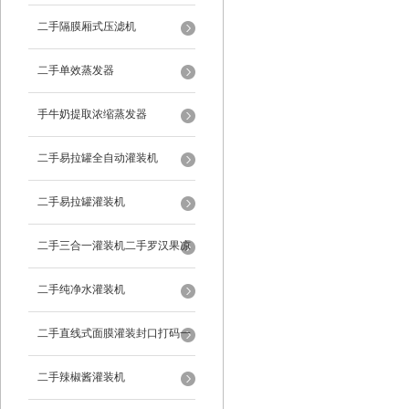
二手隔膜厢式压滤机
二手单效蒸发器
手牛奶提取浓缩蒸发器
二手易拉罐全自动灌装机
二手易拉罐灌装机
二手三合一灌装机二手罗汉果凉
茶灌装机
二手纯净水灌装机
二手直线式面膜灌装封口打码一
体机
二手辣椒酱灌装机