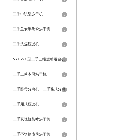
二手中试型冻干机
二手兰炭半焦粉烘干机
二手洗煤压滤机
SYH-600型二手三维运动混合机
二手三筒木屑烘干机
二手酵母分离机、二手碟式分离
机
二手厢式压滤机
二手双螺旋桨叶烘干机
二手不锈钢滚筒烘干机