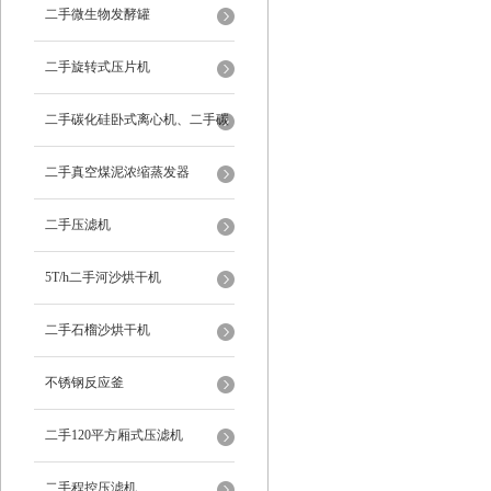
二手微生物发酵罐
二手旋转式压片机
二手碳化硅卧式离心机、二手碳
化硅分级机、二手碳化硅水洗离
二手真空煤泥浓缩蒸发器
心机
二手压滤机
5T/h二手河沙烘干机
二手石榴沙烘干机
不锈钢反应釜
二手120平方厢式压滤机
二手程控压滤机