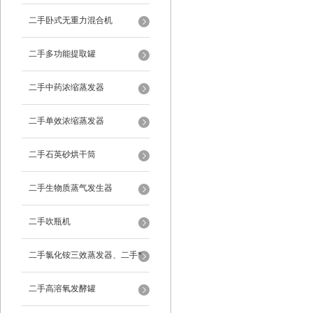
二手卧式无重力混合机
二手多功能提取罐
二手中药浓缩蒸发器
二手单效浓缩蒸发器
二手石英砂烘干筒
二手生物质蒸气发生器
二手吹瓶机
二手氯化铵三效蒸发器、二手*
蒸发器
二手高溶氧发酵罐