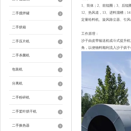
1、筒体；2、前辊圈；3、后辊
12、热风道，13、进料溜槽
二手搅拌罐
定量给料机、旋风除尘器、引风
二手烘箱
工作原理：
沙子由皮带输送机或斗式提升机
二手压片机
角，以便物料顺利流入沙子烘干
二手杀菌机
包装机
分离机
二手粉碎机
二手桨叶烘干机
二手换热器