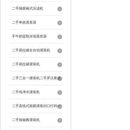
二手隔膜厢式压滤机
二手单效蒸发器
手牛奶提取浓缩蒸发器
二手易拉罐全自动灌装机
二手易拉罐灌装机
二手三合一灌装机二手罗汉果凉
茶灌装机
二手纯净水灌装机
二手直线式面膜灌装封口打码一
体机
二手辣椒酱灌装机