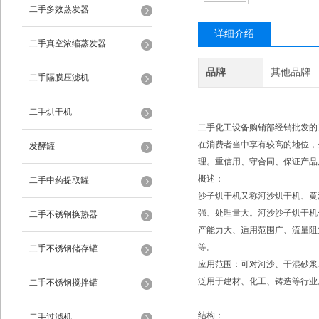
二手多效蒸发器
详细介绍
二手真空浓缩蒸发器
品牌
其他品牌
二手隔膜压滤机
二手烘干机
二手化工设备购销部经销批发的
在消费者当中享有较高的地位，
发酵罐
理。重信用、守合同、保证产品
概述：
二手中药提取罐
沙子烘干机又称河沙烘干机、黄
强、处理量大。河沙沙子烘干机
二手不锈钢换热器
产能力大、适用范围广、流量阻
等。
二手不锈钢储存罐
应用范围：可对河沙、干混砂浆
泛用于建材、化工、铸造等行业
二手不锈钢搅拌罐
结构：
二手过滤机