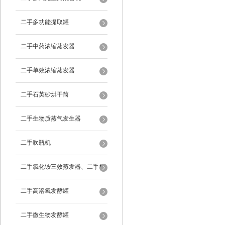
二手多功能提取罐
二手中药浓缩蒸发器
二手单效浓缩蒸发器
二手石英砂烘干筒
二手生物质蒸气发生器
二手吹瓶机
二手氯化铵三效蒸发器、二手*
蒸发器
二手高溶氧发酵罐
二手微生物发酵罐