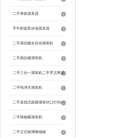
二手单效蒸发器
手牛奶提取浓缩蒸发器
二手易拉罐全自动灌装机
二手易拉罐灌装机
二手三合一灌装机二手罗汉果凉
茶灌装机
二手纯净水灌装机
二手直线式面膜灌装封口打码一
体机
二手辣椒酱灌装机
二手立式玻璃钢储罐