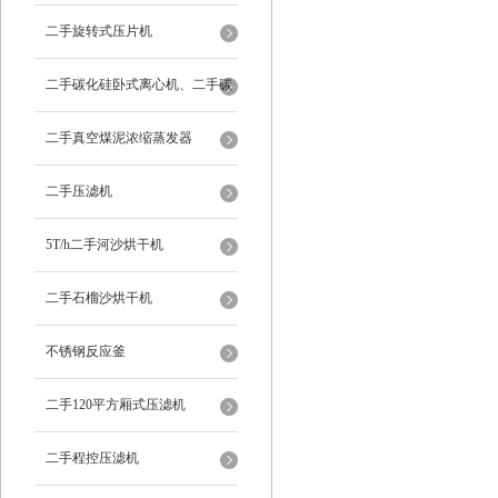
二手旋转式压片机
二手碳化硅卧式离心机、二手碳
化硅分级机、二手碳化硅水洗离
二手真空煤泥浓缩蒸发器
心机
二手压滤机
5T/h二手河沙烘干机
二手石榴沙烘干机
不锈钢反应釜
二手120平方厢式压滤机
二手程控压滤机