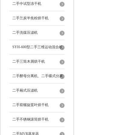
二手中试型冻干机
二手兰炭半焦粉烘干机
二手洗煤压滤机
SYH-600型二手三维运动混合机
二手三筒木屑烘干机
二手酵母分离机、二手碟式分离
机
二手厢式压滤机
二手双螺旋桨叶烘干机
二手不锈钢滚筒烘干机
二手MVR蒸发器