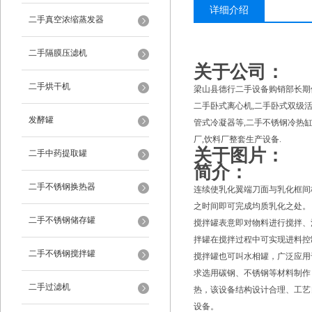
详细介绍
二手真空浓缩蒸发器
二手隔膜压滤机
关于公司：
二手烘干机
梁山县德行二手设备购销部长期供
二手卧式离心机,二手卧式双级活
发酵罐
管式冷凝器等,二手不锈钢冷热缸,
厂,饮料厂整套生产设备.
关于图片：
二手中药提取罐
简介：
二手不锈钢换热器
连续使乳化翼端刀面与乳化框间
之时间即可完成均质乳化之处。
二手不锈钢储存罐
搅拌罐表意即对物料进行搅拌、
拌罐在搅拌过程中可实现进料控
二手不锈钢搅拌罐
搅拌罐也可叫水相罐，广泛应用
求选用碳钢、不锈钢等材料制作
二手过滤机
热，该设备结构设计合理、工艺
设备。