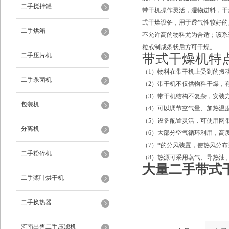
二手搅拌罐
带干机操作灵活，湿物进料，干
式干燥设备，用于透气性较好的
二手烘箱
不允许高的物料尤为合适；该系
粒或制成条状后方可干燥。
二手压片机
带式干燥机特
（1）物料在带干机上受到的振
二手杀菌机
（2）带干机不仅供物料干燥，
（3）带干机结构不复杂，安装
包装机
（4）可以调节空气量、加热温
（5）设备配置灵活，可使用网
分离机
（6）大部分空气循环利用，高
（7）*的分风装置，使热风分
二手粉碎机
（8）热源可采用蒸气、导热油
大量二手带式
二手桨叶烘干机
二手换热器
河南出售二手压滤机