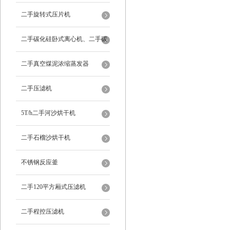
二手旋转式压片机
二手碳化硅卧式离心机、二手碳
化硅分级机、二手碳化硅水洗离
二手真空煤泥浓缩蒸发器
心机
二手压滤机
5T/h二手河沙烘干机
二手石榴沙烘干机
不锈钢反应釜
二手120平方厢式压滤机
二手程控压滤机