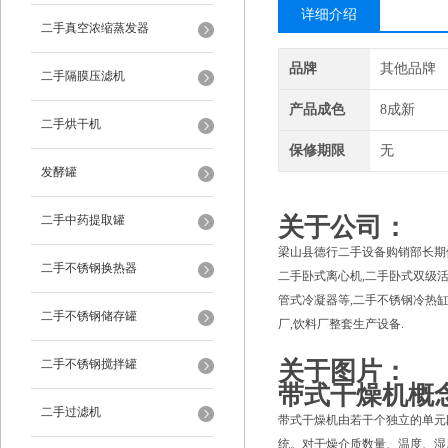
详细介绍
二手真空浓缩蒸发器
品牌
其他品牌
二手隔膜压滤机
产品成色
8成新
二手烘干机
保修期限
无
发酵罐
二手中药提取罐
关于公司：
梁山县德行二手设备购销部长期供
二手不锈钢换热器
二手卧式离心机,二手卧式双级活
管式冷凝器等,二手不锈钢冷热缸,
二手不锈钢储存罐
厂,饮料厂整套生产设备.
二手不锈钢搅拌罐
关于图片：
带式干燥机概
二手过滤机
带式干燥机由若干个独立的单元
统。对干燥介质数量、温度、湿