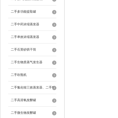
二手多功能提取罐
二手中药浓缩蒸发器
二手单效浓缩蒸发器
二手石英砂烘干筒
二手生物质蒸气发生器
二手吹瓶机
二手氯化铵三效蒸发器、二手*
蒸发器
二手高溶氧发酵罐
二手微生物发酵罐