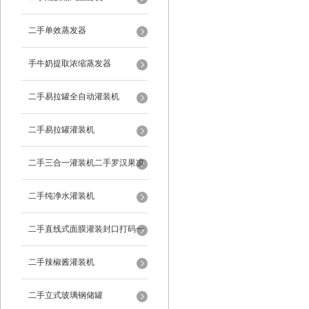
二手单效蒸发器
手牛奶提取浓缩蒸发器
二手易拉罐全自动灌装机
二手易拉罐灌装机
二手三合一灌装机二手罗汉果凉
茶灌装机
二手纯净水灌装机
二手直线式面膜灌装封口打码一
体机
二手辣椒酱灌装机
二手立式玻璃钢储罐