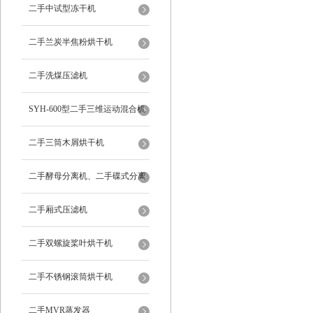
二手中试型冻干机
二手兰炭半焦粉烘干机
二手洗煤压滤机
SYH-600型二手三维运动混合机
二手三筒木屑烘干机
二手酵母分离机、二手碟式分离
机
二手厢式压滤机
二手双螺旋桨叶烘干机
二手不锈钢滚筒烘干机
二手MVR蒸发器