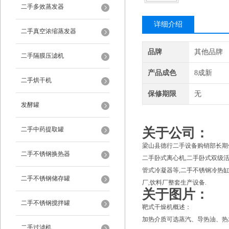
二手多效蒸发器
详细介绍
二手真空浓缩蒸发器
品牌
其他品牌
二手隔膜压滤机
产品成色
8成新
二手烘干机
保修期限
无
发酵罐
二手中药提取罐
关于公司：
梁山县德行二手设备购销部长期供
二手不锈钢换热器
二手卧式离心机,二手卧式双级活
管式冷凝器等,二手不锈钢冷热缸,
二手不锈钢储存罐
厂,饮料厂整套生产设备.
关于图片：
二手不锈钢搅拌罐
靶式干燥机概述：
加热介质可选蒸汽、导热油、热水
二手过滤机