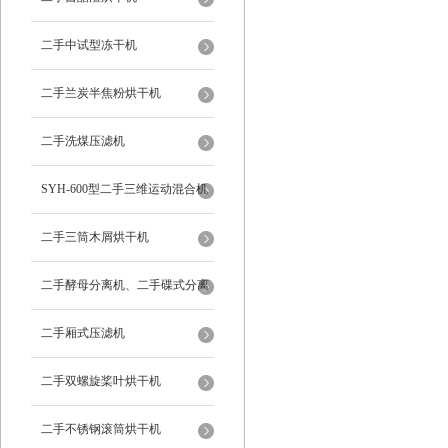
二手中试型冻干机
二手兰炭半焦粉烘干机
二手洗煤压滤机
SYH-600型二手三维运动混合机
二手三筒木屑烘干机
二手酵母分离机、二手碟式分离
机
二手厢式压滤机
二手双螺旋桨叶烘干机
二手不锈钢滚筒烘干机