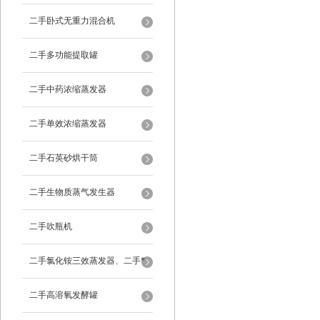
二手卧式无重力混合机
二手多功能提取罐
二手中药浓缩蒸发器
二手单效浓缩蒸发器
二手石英砂烘干筒
二手生物质蒸气发生器
二手吹瓶机
二手氯化铵三效蒸发器、二手*
蒸发器
二手高溶氧发酵罐