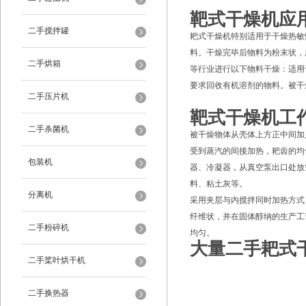
靶式干燥机应
二手搅拌罐
耙式干燥机特别适用于干燥热敏
料。干燥完毕后物料为粉末状，
二手烘箱
等行业进行以下物料干燥：适用
要求回收有机溶剂的物料。被干
二手压片机
靶式干燥机工
二手杀菌机
被干燥物体从壳体上方正中间加
受到蒸汽的间接加热，耙齿的均
包装机
器、冷凝器，从真空泵出口处放
料、粘土灰等。
分离机
采用夹层与内搅拌同时加热方式
纤维状，并在固体醇纳的生产工
二手粉碎机
均匀。
大量二手耙式
二手桨叶烘干机
二手换热器