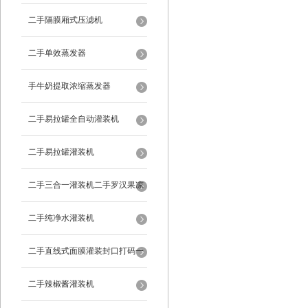
二手隔膜厢式压滤机
二手单效蒸发器
手牛奶提取浓缩蒸发器
二手易拉罐全自动灌装机
二手易拉罐灌装机
二手三合一灌装机二手罗汉果凉
茶灌装机
二手纯净水灌装机
二手直线式面膜灌装封口打码一
体机
二手辣椒酱灌装机