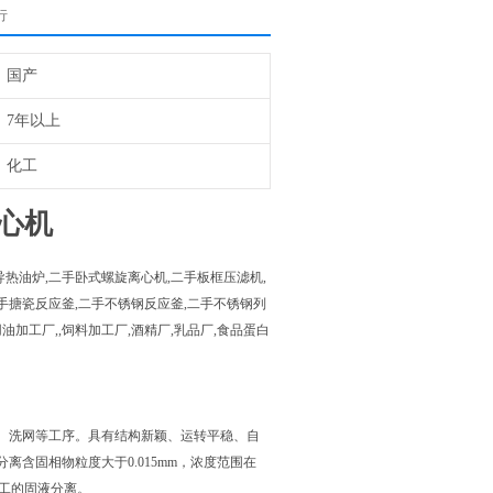
行
国产
7年以上
化工
心机
热油炉,二手卧式螺旋离心机,二手板框压滤机,
手搪瓷反应釜,二手不锈钢反应釜,二手不锈钢列
油加工厂,,饲料加工厂,酒精厂,乳品厂,食品蛋白
、洗网等工序。具有结构新颖、运转平稳、自
含固相物粒度大于0.015mm，浓度范围在
加工的固液分离。