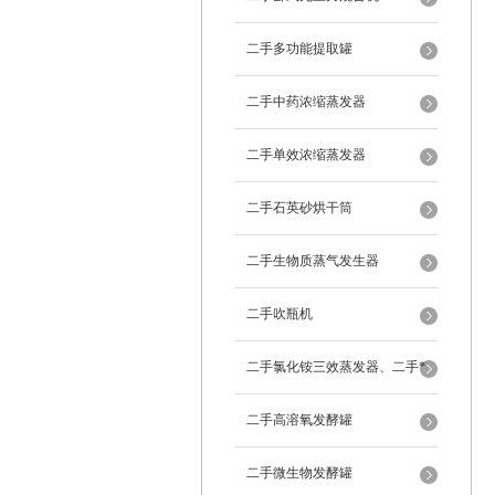
二手多功能提取罐
二手中药浓缩蒸发器
二手单效浓缩蒸发器
二手石英砂烘干筒
二手生物质蒸气发生器
二手吹瓶机
二手氯化铵三效蒸发器、二手*
蒸发器
二手高溶氧发酵罐
二手微生物发酵罐