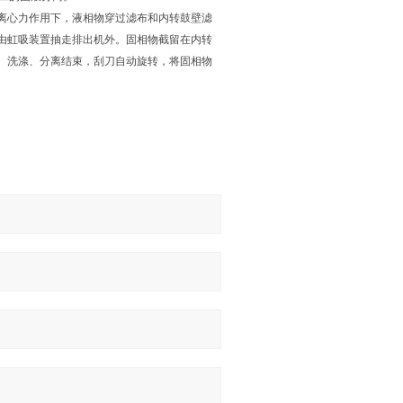
离心力作用下，液相物穿过滤布和内转鼓壁滤
由虹吸装置抽走排出机外。固相物截留在内转
。洗涤、分离结束，刮刀自动旋转，将固相物