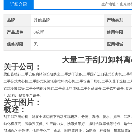
详细介绍
生产地址：
山东德
品牌
其他品牌
产地类别
产品成色
8成新
使用年限
保修期限
无
应用领域
大量二手刮刀卸料离
关于公司：
梁山县德行二手设备购销部长期供应:二手烘干设备,二手国产进口碟式分离机,二手导
二手卧式离心机,二手卧式双级活塞推料离心机.二手管束干燥机,二手闪蒸干燥机,二
管式冷凝器等,二手不锈钢冷热缸,二手高压均质机,二手乳品设备,二手饮料设备,,食用
厂,饮料厂整套生产设备.
关于图片：
概述：
刮刀卸料离心机，能在全速运转下自动实现进料、分离、洗涤、脱水、排液、卸料
动化程度高、劳动强度低、生产能力大、洗涤效果好、滤饼含湿率低等特点。适合分离
25-60%的悬浮液。适用于化工、食品、制药等行业，如淀粉、柠檬酸、氨基酸等