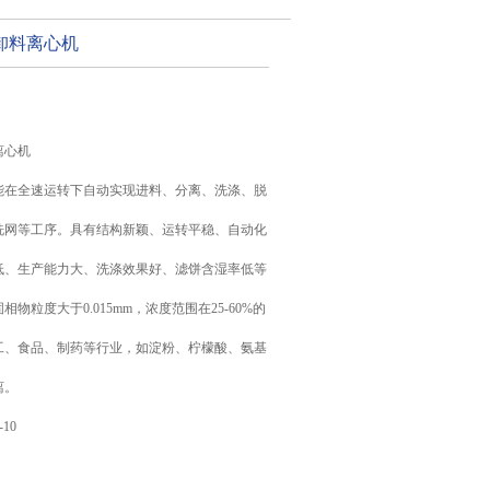
卸料离心机
离心机
能在全速运转下自动实现进料、分离、洗涤、脱
洗网等工序。具有结构新颖、运转平稳、自动化
低、生产能力大、洗涤效果好、滤饼含湿率低等
物粒度大于0.015mm，浓度范围在25-60%的
工、食品、制药等行业，如淀粉、柠檬酸、氨基
离。
-10