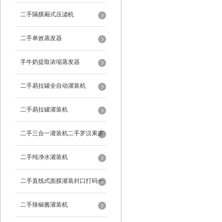
二手隔膜厢式压滤机
二手单效蒸发器
手牛奶提取浓缩蒸发器
二手易拉罐全自动灌装机
二手易拉罐灌装机
二手三合一灌装机二手罗汉果凉
茶灌装机
二手纯净水灌装机
二手直线式面膜灌装封口打码一
体机
二手辣椒酱灌装机