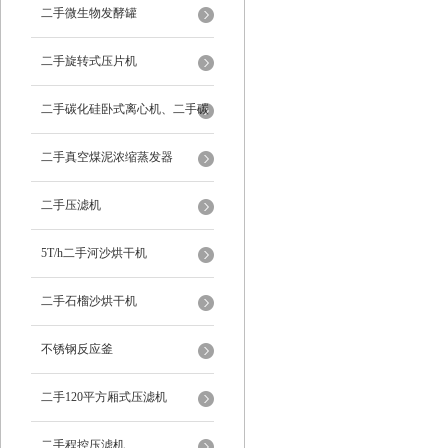
二手微生物发酵罐
二手旋转式压片机
二手碳化硅卧式离心机、二手碳
化硅分级机、二手碳化硅水洗离
二手真空煤泥浓缩蒸发器
心机
二手压滤机
5T/h二手河沙烘干机
二手石榴沙烘干机
不锈钢反应釜
二手120平方厢式压滤机
二手程控压滤机