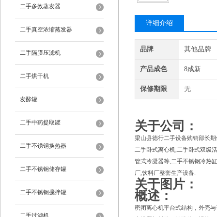
二手多效蒸发器
详细介绍
二手真空浓缩蒸发器
品牌
其他品牌
二手隔膜压滤机
产品成色
8成新
二手烘干机
保修期限
无
发酵罐
二手中药提取罐
关于公司：
梁山县德行二手设备购销部长期供
二手不锈钢换热器
二手卧式离心机,二手卧式双级活
管式冷凝器等,二手不锈钢冷热缸,
二手不锈钢储存罐
厂,饮料厂整套生产设备.
关于图片：
二手不锈钢搅拌罐
概述：
密闭离心机平台式结构，外壳与
二手过滤机