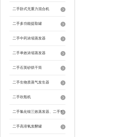
二手卧式无重力混合机
二手多功能提取罐
二手中药浓缩蒸发器
二手单效浓缩蒸发器
二手石英砂烘干筒
二手生物质蒸气发生器
二手吹瓶机
二手氯化铵三效蒸发器、二手*
蒸发器
二手高溶氧发酵罐