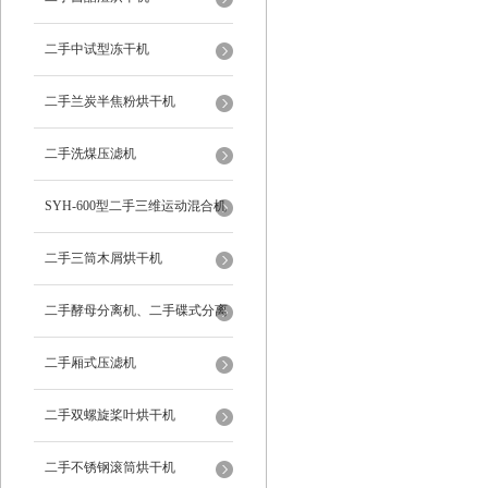
二手中试型冻干机
二手兰炭半焦粉烘干机
二手洗煤压滤机
SYH-600型二手三维运动混合机
二手三筒木屑烘干机
二手酵母分离机、二手碟式分离
机
二手厢式压滤机
二手双螺旋桨叶烘干机
二手不锈钢滚筒烘干机