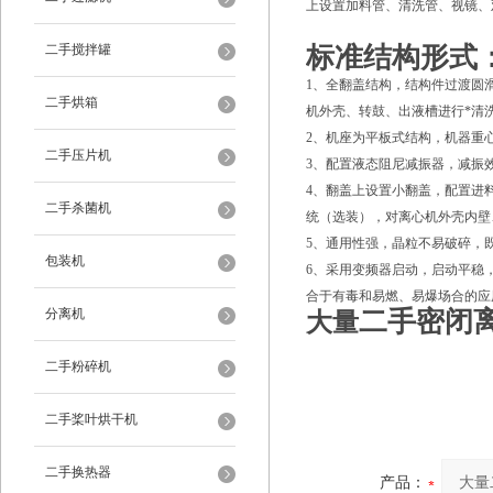
上设置加料管、清洗管、视镜、
二手搅拌罐
标准结构形式
1、全翻盖结构，结构件过渡圆
二手烘箱
机外壳、转鼓、出液槽进行*清
2、机座为平板式结构，机器重
二手压片机
3、配置液态阻尼减振器，减振
4、翻盖上设置小翻盖，配置进
二手杀菌机
统（选装），对离心机外壳内壁
5、通用性强，晶粒不易破碎，
包装机
6、采用变频器启动，启动平稳
合于有毒和易燃、易爆场合的应
分离机
二手
密闭
大量
二手粉碎机
二手桨叶烘干机
二手换热器
产品：