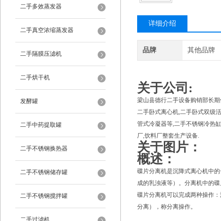
二手多效蒸发器
详细介绍
二手真空浓缩蒸发器
品牌
其他品牌
二手隔膜压滤机
二手烘干机
关于公司:
梁山县德行二手设备购销部长期供
发酵罐
二手卧式离心机,二手卧式双级活
管式冷凝器等,二手不锈钢冷热缸,
二手中药提取罐
厂,饮料厂整套生产设备.
关于图片：
二手不锈钢换热器
概述：
碟片分离机是沉降式离心机中的
二手不锈钢储存罐
成的乳浊液等）。分离机中的碟
碟片分离机可以完成两种操作：
二手不锈钢搅拌罐
分离），称分离操作。
二手过滤机