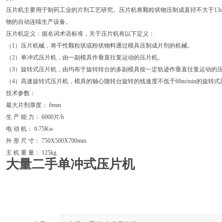
压片机主要用于制药工业的片剂工艺研究。压片机将颗粒状物压制成直径不大于13
物的自动连续生产设备。
压片机定义：据名词术语标准，关于压片机有以下定义：
（1）压片机械，将干性颗粒状或粉状物料通过模具压制成片剂的机械。
（2）单冲式压片机，由一副模具作垂直往复运动的压片机。
（3）旋转式压片机，由均布于旋转转台的多副模具按一定轨迹作垂直往复运动的
（4）高速旋转式压片机，模具的轴心随转台旋转的线速度不低于60m/min的旋转
技术参数：
最大片剂厚度： 6mm
生 产 能 力： 6000片/h
电 动 机： 0.75Kw
外 形 尺 寸： 750X500X700mm
主 机 重 量： 125kg
大量二手单冲式压片机