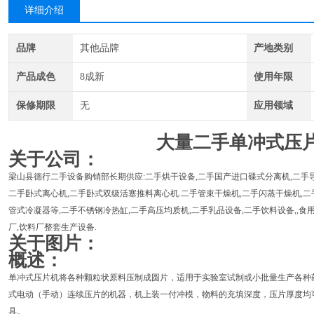
详细介绍
品牌
其他品牌
产地类别
产品成色
8成新
使用年限
保修期限
无
应用领域
大量二手单冲式压
关于公司：
梁山县德行二手设备购销部长期供应:二手烘干设备,二手国产进口碟式分离机,二手导
二手卧式离心机,二手卧式双级活塞推料离心机.二手管束干燥机,二手闪蒸干燥机,二
管式冷凝器等,二手不锈钢冷热缸,二手高压均质机,二手乳品设备,二手饮料设备,,食用
厂,饮料厂整套生产设备.
关于图片：
概述：
单冲式压片机将各种颗粒状原料压制成圆片，适用于实验室试制或小批量生产各种
式电动（手动）连续压片的机器，机上装一付冲模，物料的充填深度，压片厚度均
具。