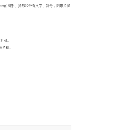
mm的圆形、异形和带有文字、符号，图形片状
压片机。
式压片机。