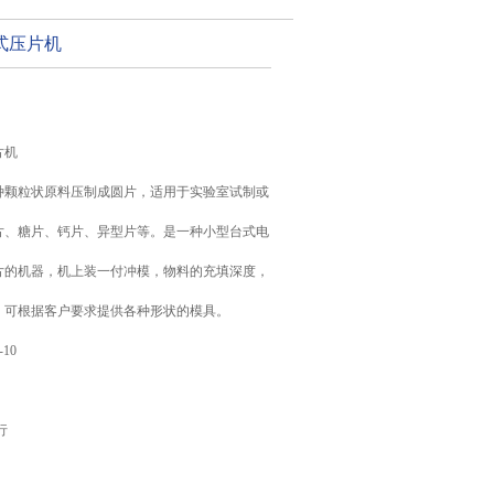
式压片机
片机
种颗粒状原料压制成圆片，适用于实验室试制或
片、糖片、钙片、异型片等。是一种小型台式电
片的机器，机上装一付冲模，物料的充填深度，
。可根据客户要求提供各种形状的模具。
-10
行