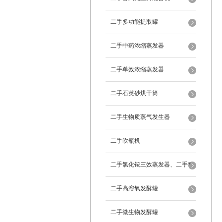
二手多功能提取罐
二手中药浓缩蒸发器
二手单效浓缩蒸发器
二手石英砂烘干筒
二手生物质蒸气发生器
二手吹瓶机
二手氯化铵三效蒸发器、二手*
蒸发器
二手高溶氧发酵罐
二手微生物发酵罐