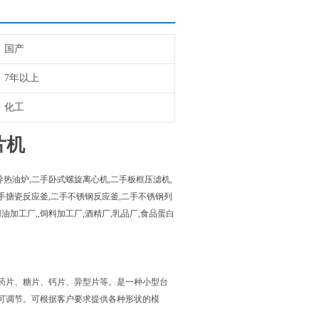
国产
7年以上
化工
片机
热油炉,二手卧式螺旋离心机,二手板框压滤机,
手搪瓷反应釜,二手不锈钢反应釜,二手不锈钢列
油加工厂,,饲料加工厂,酒精厂,乳品厂,食品蛋白
药片、糖片、钙片、异型片等。是一种小型台
可调节。可根据客户要求提供各种形状的模