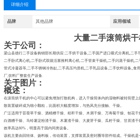
详细介绍
品牌
其他品牌
应用领域
大量二手滚筒烘干
关于公司：
梁山县德行二手设备购销部长期供应:二手烘干设备,二手国产进口碟式分离机,二手导
二手卧式离心机,二手卧式双级活塞推料离心机.二手管束干燥机,二手闪蒸干燥机,二
管式冷凝器等,二手不锈钢冷热缸,二手高压均质机,二手乳品设备,二手饮料设备,,食用
厂,饮料厂整套生产设备.
关于图片：
概述：
在滚筒烘干机的中心可以避免增加打散机构，进入干燥筒体内的湿物料被转筒壁上
散装置破碎成为细小颗粒，比面积大幅度增加，与热风充分接触、干燥。
广泛适用于苜蓿草干燥、酒精糟干燥、秸秆干燥、木屑干燥、万寿菊干燥、刨花干
白酒糟干燥、马铃薯淀粉渣干燥、木薯渣干燥、大麦芽干燥、瓜籽干燥、甘蔗渣干
效率高达80%，明显高于国内同类设备。
该机主要由回转体、扬料板，传动装置，支撑装置及密封圈等部件组成。干燥机是