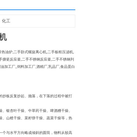
化工
机
热油炉,二手卧式螺旋离心机,二手板框压滤机,
手搪瓷反应釜,二手不锈钢反应釜,二手不锈钢列
油加工厂,,饲料加工厂,酒精厂,乳品厂,食品蛋白
的抄板反复抄起、抛落，在下落的过程中被打
燥、银杏叶干燥、中草药干燥、啤酒糟干燥、
燥、山楂干燥、菜籽饼干燥、蔬菜干燥等，热
一个与水平方向略成倾斜的圆筒，物料从较高