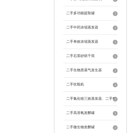
二手多功能提取罐
二手中药浓缩蒸发器
二手单效浓缩蒸发器
二手石英砂烘干筒
二手生物质蒸气发生器
二手吹瓶机
二手氯化铵三效蒸发器、二手*
蒸发器
二手高溶氧发酵罐
二手微生物发酵罐