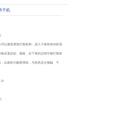
烘干机
机
心可以避免增加打散机构，进入干燥筒体内的湿
抄板反复抄起、抛落，在下落的过程中被打散装
粒，比面积大幅度增加，与热风充分接触、干
-10
行