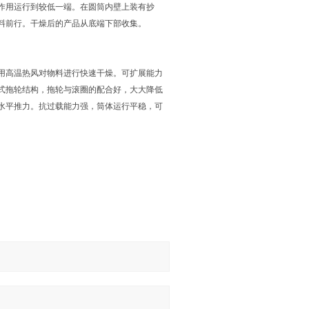
作用运行到较低一端。在圆筒内壁上装有抄
料前行。干燥后的产品从底端下部收集。
用高温热风对物料进行快速干燥。可扩展能力
式拖轮结构，拖轮与滚圈的配合好，大大降低
水平推力。抗过载能力强，筒体运行平稳，可