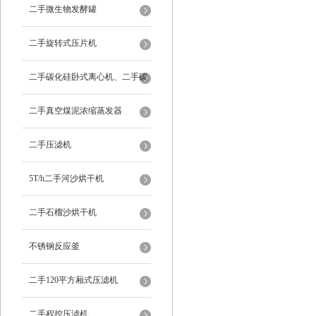
二手微生物发酵罐
二手旋转式压片机
二手碳化硅卧式离心机、二手碳
化硅分级机、二手碳化硅水洗离
二手真空煤泥浓缩蒸发器
心机
二手压滤机
5T/h二手河沙烘干机
二手石榴沙烘干机
不锈钢反应釜
二手120平方厢式压滤机
二手程控压滤机