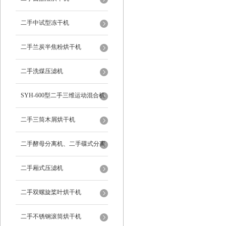
二手中试型冻干机
二手兰炭半焦粉烘干机
二手洗煤压滤机
SYH-600型二手三维运动混合机
二手三筒木屑烘干机
二手酵母分离机、二手碟式分离
机
二手厢式压滤机
二手双螺旋桨叶烘干机
二手不锈钢滚筒烘干机