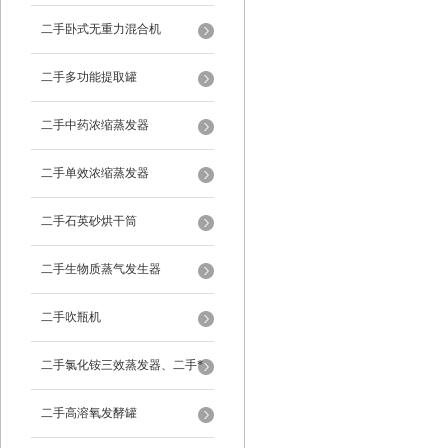
二手卧式无重力混合机
二手多功能提取罐
二手中药浓缩蒸发器
二手单效浓缩蒸发器
二手石英砂烘干筒
二手生物质蒸气发生器
二手吹瓶机
二手氯化铵三效蒸发器、二手*
蒸发器
二手高溶氧发酵罐