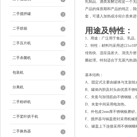
乳制品、酒类发酵过程是一个无
产品的保质期和产品的纯正，我
二手搅拌罐
套，可通入加热或冷却介质来进行循
二手烘箱
用途及特性：
1、用途：广泛用于食品、乳品
二手压片机
2、特性：材料均采用进口1cr
传热快、适应温差大、清洗方便
二手杀菌机
菌处理。特别适合于无蒸汽热源
包装机
基本结构：
A、固定式主要由罐体与支架组
分离机
B、罐体内胆及封头由优质不锈
C、夹套与加强筋由不锈钢板，保
二手粉碎机
D、夹套中间采用电加热。
E、外包皮2mm厚不锈钢板磨砂
二手桨叶烘干机
F、搅拌器与锅盖密封采用机械
G、罐盖上下连接采用不锈钢螺柱
二手换热器