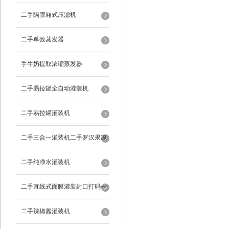
二手隔膜厢式压滤机
二手单效蒸发器
手牛奶提取浓缩蒸发器
二手易拉罐全自动灌装机
二手易拉罐灌装机
二手三合一灌装机二手罗汉果凉
茶灌装机
二手纯净水灌装机
二手直线式面膜灌装封口打码一
体机
二手辣椒酱灌装机