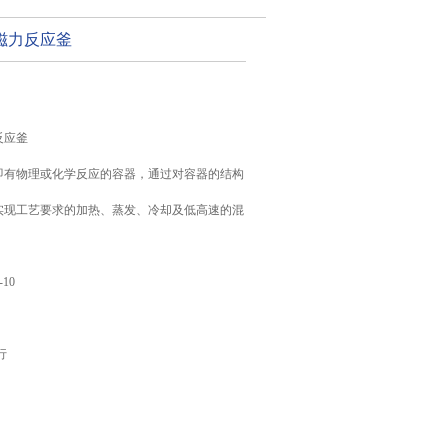
磁力反应釜
反应釜
即有物理或化学反应的容器，通过对容器的结构
实现工艺要求的加热、蒸发、冷却及低高速的混
-10
行