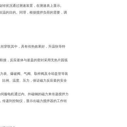
旋转状况通过测速装置，在测速表上显示。
恒温的目的。同理，根据搅拌负荷的需要，调
阻丝穿联其中，具有传热效果好，升温快等特
纹联接，反应釜体与釜盖的密封采用无热片园弧
器、压力表、爆破阀、气阀、取样阀及冷却盘管等装
、比例、温度、压力，保证磁力反应釜的安全
由伺服电机通过内、外磁钢的磁力来传递搅拌力
，传递到控制仪，显示出磁力搅拌器的工作转