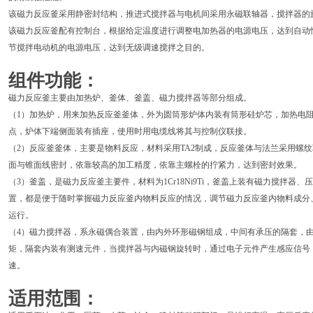
该磁力反应釜采用静密封结构，推进式搅拌器与电机间采用永磁联轴器，搅拌器的
该磁力反应釜配有控制台，根据给定温度进行调整电加热器的电源电压，达到自动
节搅拌电动机的电源电压，达到无级调速搅拌之目的。
组件功能：
磁力反应釜主要由加热炉、釜体、釜盖、磁力搅拌器等部分组成。
（1）加热炉，用来加热反应釜釜体，外为圆筒形炉体内装有筒形硅炉芯，加热电
点，炉体下端侧面装有插座，使用时用电缆线将其与控制仪联接。
（2）反应釜釜体，主要是物料反应，材料采用TA2制成，反应釜体与法兰采用螺
面与锥面线密封，依靠较高的加工精度，依靠主螺栓的拧紧力，达到密封效果。
（3）釜盖，是磁力反应釜主要件，材料为1Cr18Ni9Ti，釜盖上装有磁力搅拌
置，都是便于随时掌握磁力反应釜内物料反应的情况，调节磁力反应釜内物料成分
运行。
（4）磁力搅拌器，系永磁偶合装置，由内外环形磁钢组成，中间有承压的隔套，
矩，隔套内装有测速元件，当搅拌器与内磁钢旋转时，通过电子元件产生感应信号
速。
适用范围：