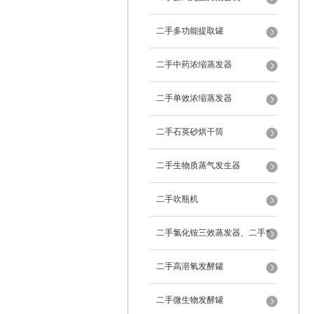
二手多功能提取罐
二手中药浓缩蒸发器
二手单效浓缩蒸发器
二手石英砂烘干筒
二手生物质蒸气发生器
二手吹瓶机
二手氯化铵三效蒸发器、二手*
蒸发器
二手高溶氧发酵罐
二手微生物发酵罐