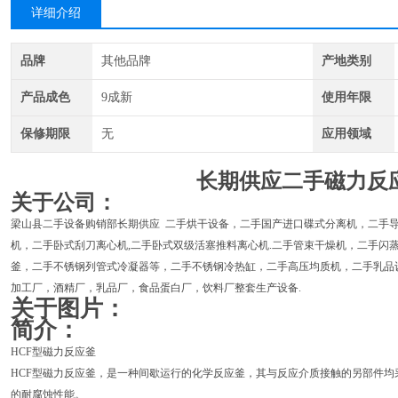
详细介绍
品牌
其他品牌
产地类别
产品成色
9成新
使用年限
保修期限
无
应用领域
长期供应二手磁力反
关于公司：
梁山县二手设备购销部长期供应 二手烘干设备，二手国产进口碟式分离机，二手导
机，二手卧式刮刀离心机,二手卧式双级活塞推料离心机.二手管束干燥机，二手闪
釜，二手不锈钢列管式冷凝器等，二手不锈钢冷热缸，二手高压均质机，二手乳品
加工厂，酒精厂，乳品厂，食品蛋白厂，饮料厂整套生产设备.
关于图片：
简介：
HCF型磁力反应釜
HCF型磁力反应釜，是一种间歇运行的化学反应釜，其与反应介质接触的另部件均采用1
的耐腐蚀性能。