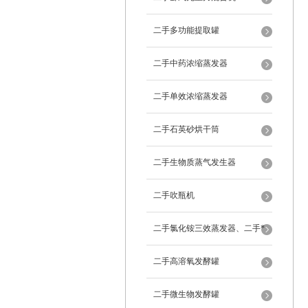
二手多功能提取罐
二手中药浓缩蒸发器
二手单效浓缩蒸发器
二手石英砂烘干筒
二手生物质蒸气发生器
二手吹瓶机
二手氯化铵三效蒸发器、二手*
蒸发器
二手高溶氧发酵罐
二手微生物发酵罐