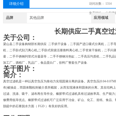
详细介绍
访问次数：
1314
生产地址：
山东德
品牌
其他品牌
应用领域
长期供应二手真空过
关于公司：
梁山县二手设备购销部长期供应 二手烘干设备，二手国产进口碟式分离机，二手导
机，二手卧式刮刀离心机,二手卧式双级活塞推料离心机.二手管束干燥机，二手闪
釜，二手不锈钢列管式冷凝器等，二手不锈钢冷热缸，二手高压均质机，二手乳品
加工厂，酒精厂，乳品厂，食品蛋白厂，饮料厂整套生产设备.
关于图片：
简介：
真空过滤机是一种以真空负压为推动力实现固液分离的设备。真空负压(0.04-0.07
布)被抽走，而固体颗粒则被介质所截留，从而实现液体和固体的分离。其在结构
过滤、洗涤、吸干、滤布再生等作业。橡胶带式过滤机具有过滤效率高、生产能力
修费用低等优点。橡胶带式过滤机可广泛应用于冶金、矿山、化工、造纸、食品、
脱硫中的石膏脱水方面（ FGD ）有良好的应用。