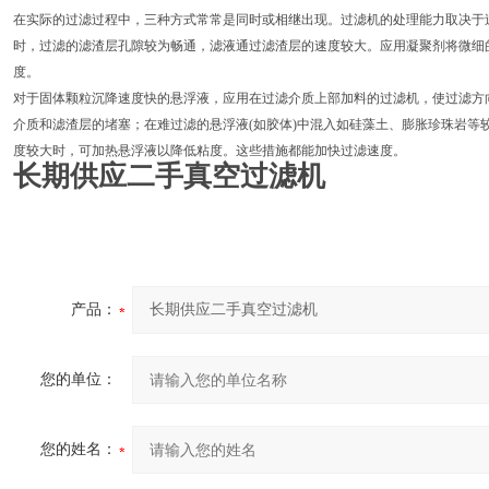
在实际的过滤过程中，三种方式常常是同时或相继出现。过滤机的处理能力取决于
时，过滤的滤渣层孔隙较为畅通，滤液通过滤渣层的速度较大。应用凝聚剂将微细
度。
对于固体颗粒沉降速度快的悬浮液，应用在过滤介质上部加料的过滤机，使过滤方
介质和滤渣层的堵塞；在难过滤的悬浮液(如胶体)中混入如硅藻土、膨胀珍珠岩等
度较大时，可加热悬浮液以降低粘度。这些措施都能加快过滤速度。
长期供应二手真空过滤机
产品：
您的单位：
您的姓名：