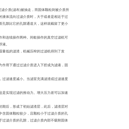
透过过滤介质(滤布)被抽走，而固体颗粒则被介质所
的液体流向过滤介质时，大于或者是相近于过
质孔隙比它的孔隙通道大，这样就截留了更小
作和连续操作两种。间歇操作的真空过滤机可
浮液。
湿量低的滤渣，机械压榨的过滤机得到了发
力作用下通过过滤介质进入下腔成为滤液，固
，过滤速度减小。当滤室充满滤渣或过滤速度
这是实现过滤的推动力。增大压力差可以加速
初期后，形成了初始滤渣层，此后，滤渣层对
中含固体颗粒较少，且颗粒小于过滤介质的孔
于过滤介质的孔隙，过滤介质内部不吸附固体