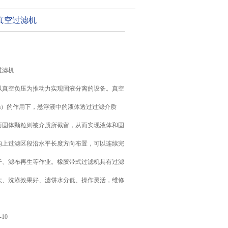
真空过滤机
过滤机
以真空负压为推动力实现固液分离的设备。真空
07MPa）的作用下，悬浮液中的液体透过过滤介质
而固体颗粒则被介质所截留，从而实现液体和固
构上过滤区段沿水平长度方向布置，可以连续完
干、滤布再生等作业。橡胶带式过滤机具有过滤
大、洗涤效果好、滤饼水分低、操作灵活，维修
-10