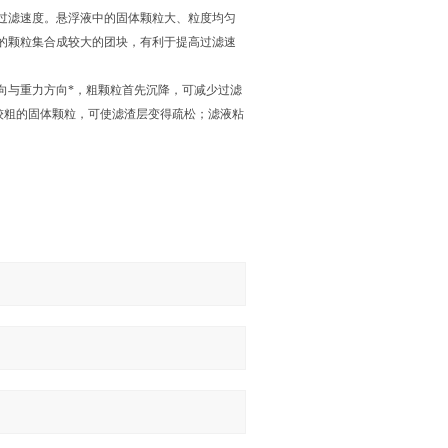
过滤速度。悬浮液中的固体颗粒大、粒度均匀
的颗粒集合成较大的团块，有利于提高过滤速
向与重力方向*，粗颗粒首先沉降，可减少过滤
较粗的固体颗粒，可使滤渣层变得疏松；滤液粘