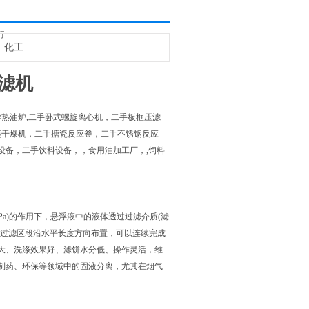
行
化工
滤机
热油炉,二手卧式螺旋离心机，二手板框压滤
蒸干燥机，二手搪瓷反应釜，二手不锈钢反应
设备，二手饮料设备，，食用油加工厂，,饲料
MPa)的作用下，悬浮液中的液体透过过滤介质(滤
上过滤区段沿水平长度方向布置，可以连续完成
大、洗涤效果好、滤饼水分低、操作灵活，维
制药、环保等领域中的固液分离，尤其在烟气