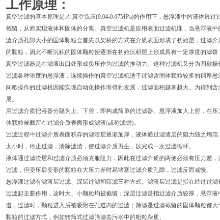
工作原理：
真空过滤的基本原理是:在真空负压(0.04-0.07MPa)的作用下，悬浮液中的液体
截留，从而实现液体和固体的分离。真空过滤机是应用表面过滤机理，当悬浮液中
滤介质孔隙大小的固体颗粒会首先以架桥的方式在介质表面形成了初始层，过滤介
的颗粒，因此不断沉积的固体颗粒便逐渐在初始沉积层上形成具有一定厚度的滤饼
真空过滤器是在滤液出口处形成负压作为过滤的推动力。这种过滤机又分为间歇操
过滤各种浓度的悬浮液，连续操作的真空过滤机适于过滤含固体颗粒较多的稠厚悬
间歇操作的过滤机因能实现自动化操作而得到发展，过滤面积越来越大。为得到含
展。
用过滤介质把容器分隔为上、下腔，即构成简单的过滤器。悬浮液加入上腔，在压
体颗粒被截留在过滤介质表面形成滤渣(或称滤饼)。
过滤过程中过滤介质表面积存的滤渣层逐渐加厚，液体通过滤渣层的阻力随之增高
太小时，停止过滤，清除滤渣，使过滤介质再生，以完成一次过滤循环。
液体通过滤渣层和过滤介质必须克服阻力，因此在过滤介质的两侧必须有压力差，
过滤，但受压后变形的颗粒在大压力差时易堵塞过滤介质孔隙，过滤反而减慢。
悬浮液过滤有滤渣层过滤、深层过滤和筛滤三种方式。滤渣层过滤是指在经过过滤
过滤起主要作用，这时大、小颗粒均被截留；深层过滤是指过滤介质较厚，悬浮液
道，过滤时，颗粒进入后被吸附在孔道内的过滤；筛滤是过滤截留的固体颗粒都大
颗粒的过滤方式，例如转筒式过滤筛滤去污水中的粗粒杂质。