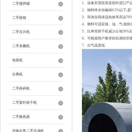
1、设备所需投资是国外进口产品的
二手搅拌罐
2、物料终水份确保0.5%以下,
3、筒体自我保温热效率高达70%
二手烘箱
4、燃料可适应煤、油、气.能烘
5、比单筒烘干机减少占地50%左
二手压片机
6、可根据用户要求轻松调控所要
7、出气温度低
二手杀菌机
包装机
分离机
二手粉碎机
二手桨叶烘干机
二手换热器
河南出售二手压滤机