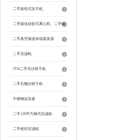
二手旋转式压片机
二手碳化硅卧式离心机、二手碳
化硅分级机、二手碳化硅水洗离
二手真空煤泥浓缩蒸发器
心机
二手压滤机
5T/h二手河沙烘干机
二手石榴沙烘干机
不锈钢反应釜
二手120平方厢式压滤机
二手程控压滤机