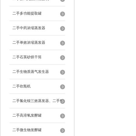
二手多功能提取罐
二手中药浓缩蒸发器
二手单效浓缩蒸发器
二手石英砂烘干筒
二手生物质蒸气发生器
二手吹瓶机
二手氯化铵三效蒸发器、二手*
蒸发器
二手高溶氧发酵罐
二手微生物发酵罐