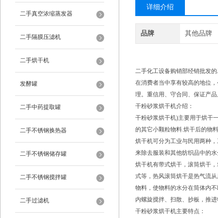
详细介绍
二手真空浓缩蒸发器
品牌
其他品牌
二手隔膜压滤机
二手烘干机
二手化工设备购销部经销批发的
在消费者当中享有较高的地位，
发酵罐
理。重信用、守合同、保证产品
干粉砂浆烘干机介绍：
二手中药提取罐
干粉砂浆烘干机)主要用于烘干
的其它小颗粒物料.烘干后的物料
二手不锈钢换热器
烘干机可分为工业与民用两种，
来除去服装和其他纺织品中的水
二手不锈钢储存罐
烘干机有带式烘干，滚筒烘干，
式等，热风滚筒烘干是热气流从
二手不锈钢搅拌罐
物料，使物料的水分在筒体内不
内螺旋搅拌、扫散、抄板，推进
二手过滤机
干粉砂浆烘干机主要特点：