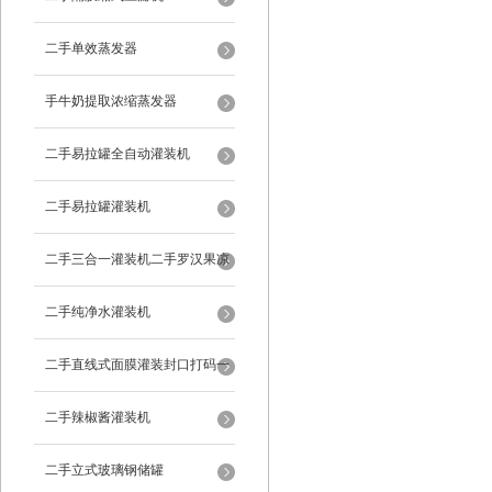
二手单效蒸发器
手牛奶提取浓缩蒸发器
二手易拉罐全自动灌装机
二手易拉罐灌装机
二手三合一灌装机二手罗汉果凉
茶灌装机
二手纯净水灌装机
二手直线式面膜灌装封口打码一
体机
二手辣椒酱灌装机
二手立式玻璃钢储罐