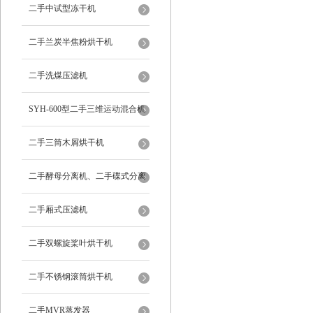
二手中试型冻干机
二手兰炭半焦粉烘干机
二手洗煤压滤机
SYH-600型二手三维运动混合机
二手三筒木屑烘干机
二手酵母分离机、二手碟式分离
机
二手厢式压滤机
二手双螺旋桨叶烘干机
二手不锈钢滚筒烘干机
二手MVR蒸发器