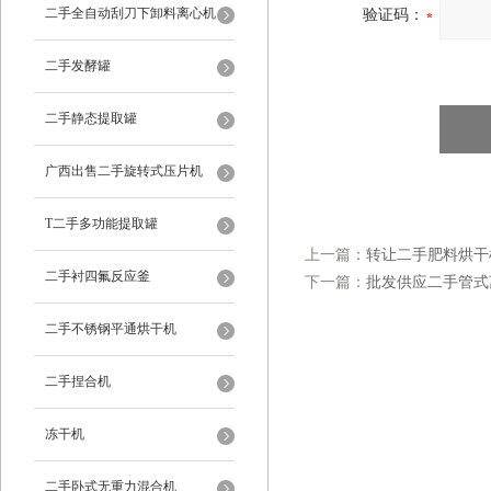
二手全自动刮刀下卸料离心机
验证码：
二手发酵罐
二手静态提取罐
广西出售二手旋转式压片机
T二手多功能提取罐
上一篇：
转让二手肥料烘干
二手衬四氟反应釜
下一篇：
批发供应二手管式
二手不锈钢平通烘干机
二手捏合机
冻干机
二手卧式无重力混合机