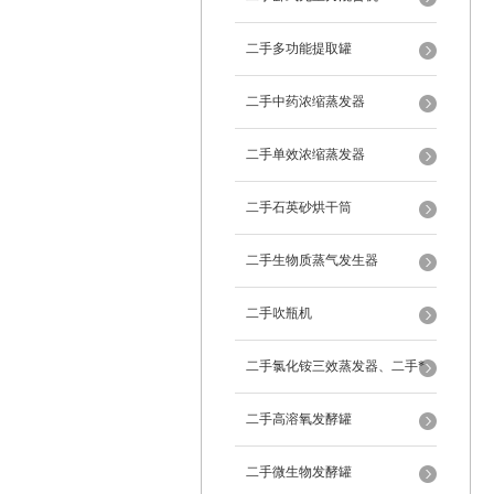
二手多功能提取罐
二手中药浓缩蒸发器
二手单效浓缩蒸发器
二手石英砂烘干筒
二手生物质蒸气发生器
二手吹瓶机
二手氯化铵三效蒸发器、二手*
蒸发器
二手高溶氧发酵罐
二手微生物发酵罐