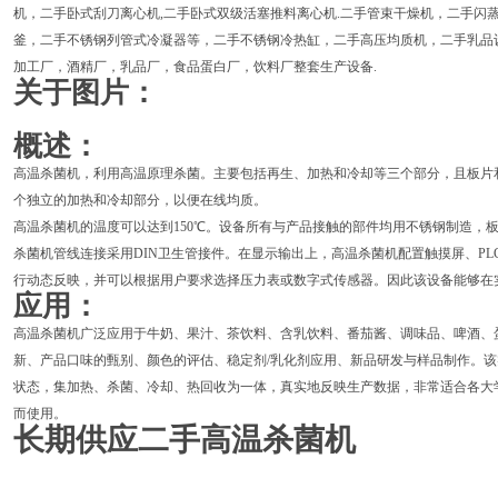
机，二手卧式刮刀离心机,二手卧式双级活塞推料离心机.二手管束干燥机，二手闪
釜，二手不锈钢列管式冷凝器等，二手不锈钢冷热缸，二手高压均质机，二手乳品
加工厂，酒精厂，乳品厂，食品蛋白厂，饮料厂整套生产设备.
关于图片：
概述：
高温杀菌机，利用高温原理杀菌。主要包括再生、加热和冷却等三个部分，且板片
个独立的加热和冷却部分，以便在线均质。
高温杀菌机的温度可以达到150℃。设备所有与产品接触的部件均用不锈钢制造，
杀菌机管线连接采用DIN卫生管接件。在显示输出上，高温杀菌机配置触摸屏、P
行动态反映，并可以根据用户要求选择压力表或数字式传感器。因此该设备能够在
应用：
高温杀菌机广泛应用于牛奶、果汁、茶饮料、含乳饮料、番茄酱、调味品、啤酒、
新、产品口味的甄别、颜色的评估、稳定剂/乳化剂应用、新品研发与样品制作。该
状态，集加热、杀菌、冷却、热回收为一体，真实地反映生产数据，非常适合各大
而使用。
长期供应二手高温杀菌机