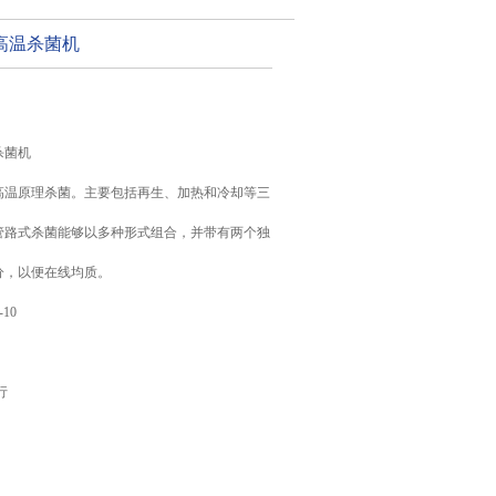
高温杀菌机
杀菌机
高温原理杀菌。主要包括再生、加热和冷却等三
管路式杀菌能够以多种形式组合，并带有两个独
分，以便在线均质。
-10
行