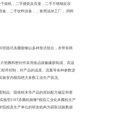
蒸干燥机，二手搪瓷反应釜，二手不锈钢反应
设备，二手饮料设备，，食用油加工厂，,饲料
和管路式杀菌能够以多种形式组合，并带有两
板片垫圈和密封件采用食品级氟橡胶制成，高温
LC程序控制，对产品的温度、流量等各种参数进
实验室内模拟绝大多数工业生产状况。
蛋制品、固体粉末等产品的原始配方确定和更
实验型UHT杀菌机能够*模拟工业化杀菌机生产
学院校及生产单位的研发机构为获取试验数据