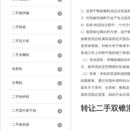
2）适用于陶瓷釉料混合过程温
二手搅拌罐
3）对热敏性物料不会产生过热
4）在粉-粉混合过程中，十分
二手烘箱
5）底部错位阀出料方便，由于
旋锥形混合机属容器固定式混合
二手压片机
形筒体母线，对称分布于锥体中
形成力学上对称平衡的倒三角形
二手杀菌机
（1）传动系统：有螺旋轴的自
大、效率高的定型摆线针轮减速
包装机
（2）筒体：本机的容器制成倒
的圆锥角。通过对国外资料的分
分离机
基本尺寸系列、全容积、锥角及
底部无固定装置，因此不会出现
二手粉碎机
转让二手双锥
二手桨叶烘干机
二手换热器