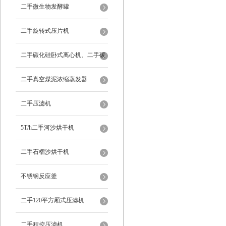
二手微生物发酵罐
二手旋转式压片机
二手碳化硅卧式离心机、二手碳
化硅分级机、二手碳化硅水洗离
二手真空煤泥浓缩蒸发器
心机
二手压滤机
5T/h二手河沙烘干机
二手石榴沙烘干机
不锈钢反应釜
二手120平方厢式压滤机
二手程控压滤机