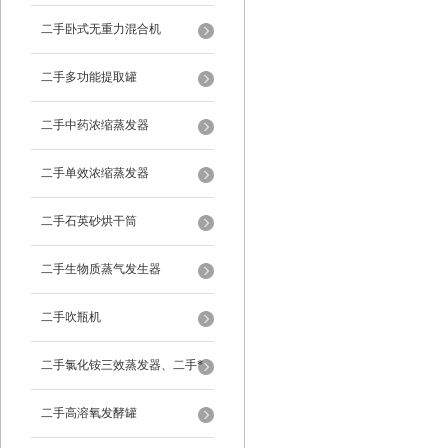
二手卧式无重力混合机
二手多功能提取罐
二手中药浓缩蒸发器
二手单效浓缩蒸发器
二手石英砂烘干筒
二手生物质蒸气发生器
二手吹瓶机
二手氯化铵三效蒸发器、二手*
蒸发器
二手高溶氧发酵罐