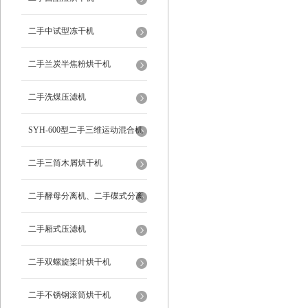
二手中试型冻干机
二手兰炭半焦粉烘干机
二手洗煤压滤机
SYH-600型二手三维运动混合机
二手三筒木屑烘干机
二手酵母分离机、二手碟式分离
机
二手厢式压滤机
二手双螺旋桨叶烘干机
二手不锈钢滚筒烘干机