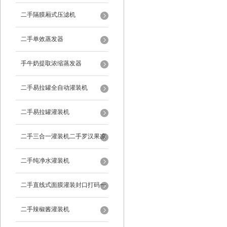
二手隔膜厢式压滤机
二手单效蒸发器
手牛奶提取浓缩蒸发器
二手易拉罐全自动灌装机
二手易拉罐灌装机
二手三合一灌装机二手罗汉果凉
茶灌装机
二手纯净水灌装机
二手直线式面膜灌装封口打码一
体机
二手辣椒酱灌装机