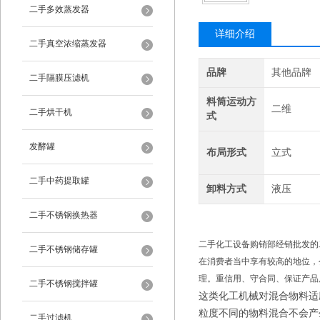
二手多效蒸发器
详细介绍
二手真空浓缩蒸发器
品牌
其他品牌
二手隔膜压滤机
料筒运动方
二维
二手烘干机
式
发酵罐
布局形式
立式
二手中药提取罐
卸料方式
液压
二手不锈钢换热器
二手化工设备购销部经销批发的
二手不锈钢储存罐
在消费者当中享有较高的地位，
理。重信用、守合同、保证产品
二手不锈钢搅拌罐
这类化工机械对混合物料适
粒度不同的物料混合不会产
二手过滤机