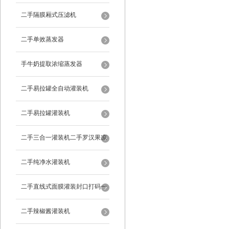
二手隔膜厢式压滤机
二手单效蒸发器
手牛奶提取浓缩蒸发器
二手易拉罐全自动灌装机
二手易拉罐灌装机
二手三合一灌装机二手罗汉果凉
茶灌装机
二手纯净水灌装机
二手直线式面膜灌装封口打码一
体机
二手辣椒酱灌装机