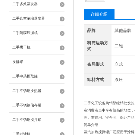
二手多效蒸发器
详细介绍
二手真空浓缩蒸发器
品牌
其他品牌
二手隔膜压滤机
料筒运动方
二维
二手烘干机
式
发酵罐
布局形式
立式
二手中药提取罐
卸料方式
液压
二手不锈钢换热器
二手化工设备购销部经销批发的
二手不锈钢储存罐
在消费者当中享有较高的地位，
理。重信用、守合同、保证产品
二手不锈钢搅拌罐
简单介绍：
蒸汽加热搅拌罐广泛应用于涂料
二手过滤机