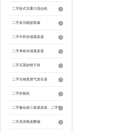
二手卧式无重力混合机
二手多功能提取罐
二手中药浓缩蒸发器
二手单效浓缩蒸发器
二手石英砂烘干筒
二手生物质蒸气发生器
二手吹瓶机
二手氯化铵三效蒸发器、二手*
蒸发器
二手高溶氧发酵罐