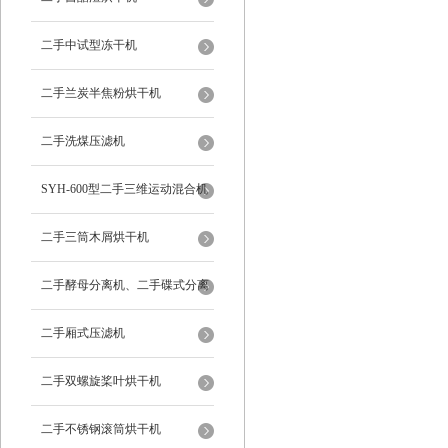
二手中试型冻干机
二手兰炭半焦粉烘干机
二手洗煤压滤机
SYH-600型二手三维运动混合机
二手三筒木屑烘干机
二手酵母分离机、二手碟式分离
机
二手厢式压滤机
二手双螺旋桨叶烘干机
二手不锈钢滚筒烘干机