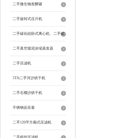
二手微生物发酵罐
二手旋转式压片机
二手碳化硅卧式离心机、二手碳
化硅分级机、二手碳化硅水洗离
二手真空煤泥浓缩蒸发器
心机
二手压滤机
5T/h二手河沙烘干机
二手石榴沙烘干机
不锈钢反应釜
二手120平方厢式压滤机
二手程控压滤机