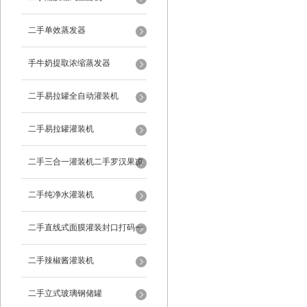
二手单效蒸发器
手牛奶提取浓缩蒸发器
二手易拉罐全自动灌装机
二手易拉罐灌装机
二手三合一灌装机二手罗汉果凉
茶灌装机
二手纯净水灌装机
二手直线式面膜灌装封口打码一
体机
二手辣椒酱灌装机
二手立式玻璃钢储罐