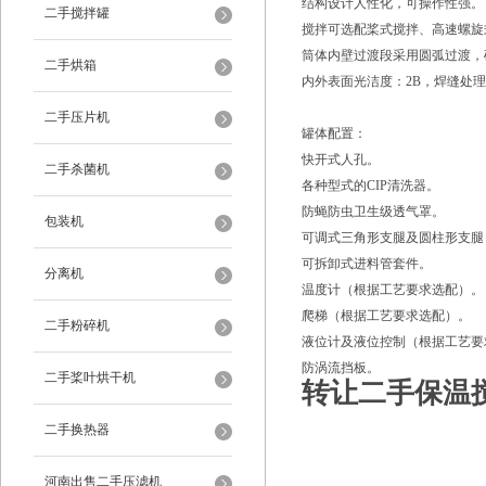
结构设计人性化，可操作性强。
二手搅拌罐
搅拌可选配桨式搅拌、高速螺旋
筒体内壁过渡段采用圆弧过渡，
二手烘箱
内外表面光洁度：2B，焊缝处理的
二手压片机
罐体配置：
快开式人孔。
二手杀菌机
各种型式的CIP清洗器。
防蝇防虫卫生级透气罩。
包装机
可调式三角形支腿及圆柱形支腿
可拆卸式进料管套件。
分离机
温度计（根据工艺要求选配）。
爬梯（根据工艺要求选配）。
二手粉碎机
液位计及液位控制（根据工艺要
防涡流挡板。
二手桨叶烘干机
转让二手保温
二手换热器
河南出售二手压滤机