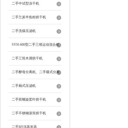
二手中试型冻干机
二手兰炭半焦粉烘干机
二手洗煤压滤机
SYH-600型二手三维运动混合机
二手三筒木屑烘干机
二手酵母分离机、二手碟式分离
机
二手厢式压滤机
二手双螺旋桨叶烘干机
二手不锈钢滚筒烘干机
二手MVR蒸发器