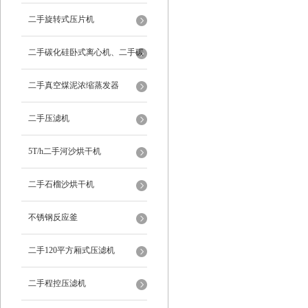
二手旋转式压片机
二手碳化硅卧式离心机、二手碳
化硅分级机、二手碳化硅水洗离
二手真空煤泥浓缩蒸发器
心机
二手压滤机
5T/h二手河沙烘干机
二手石榴沙烘干机
不锈钢反应釜
二手120平方厢式压滤机
二手程控压滤机