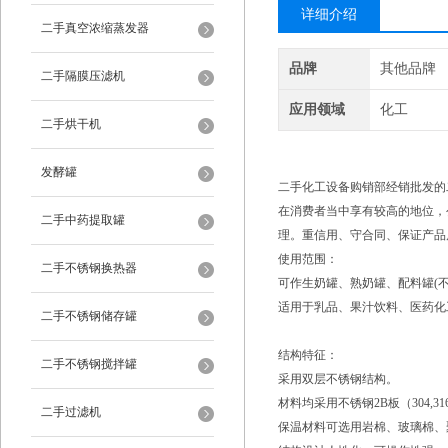
详细介绍
二手真空浓缩蒸发器
品牌
其他品牌
二手隔膜压滤机
应用领域
化工
二手烘干机
发酵罐
二手化工设备购销部经销批发的
在消费者当中享有较高的地位，
二手中药提取罐
理。重信用、守合同、保证产品
使用范围：
二手不锈钢换热器
可作生奶罐、熟奶罐、配料罐(
适用于乳品、果汁饮料、医药化
二手不锈钢储存罐
结构特征：
二手不锈钢搅拌罐
采用双层不锈钢结构。
材料均采用不锈钢2B板（304,31
二手过滤机
保温材料可选用岩棉、玻璃棉、