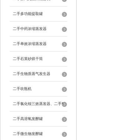
二手多功能提取罐
二手中药浓缩蒸发器
二手单效浓缩蒸发器
二手石英砂烘干筒
二手生物质蒸气发生器
二手吹瓶机
二手氯化铵三效蒸发器、二手*
蒸发器
二手高溶氧发酵罐
二手微生物发酵罐