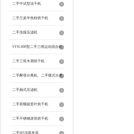
二手中试型冻干机
二手兰炭半焦粉烘干机
二手洗煤压滤机
SYH-600型二手三维运动混合机
二手三筒木屑烘干机
二手酵母分离机、二手碟式分离
机
二手厢式压滤机
二手双螺旋桨叶烘干机
二手不锈钢滚筒烘干机
二手MVR蒸发器