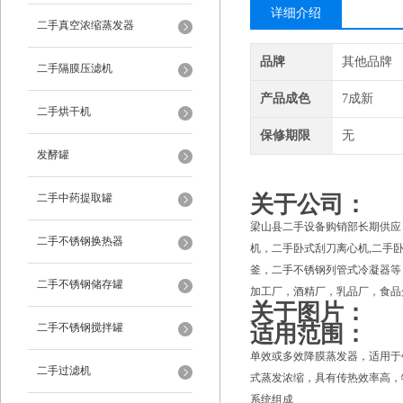
详细介绍
二手真空浓缩蒸发器
品牌
其他品牌
二手隔膜压滤机
产品成色
7成新
二手烘干机
保修期限
无
发酵罐
二手中药提取罐
关于公司：
梁山县二手设备购销部长期供应
二手不锈钢换热器
机，二手卧式刮刀离心机,二手
釜，二手不锈钢列管式冷凝器等
二手不锈钢储存罐
加工厂，酒精厂，乳品厂，食品
关于图片：
二手不锈钢搅拌罐
适用范围：
单效或多效降膜蒸发器，适用于
二手过滤机
式蒸发浓缩，具有传热效率高，
系统组成