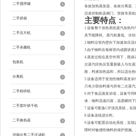
二手搅拌罐
各效加热蒸发器、各效分离器、
仪表控制柜及阀门、管路等系统
二手烘箱
主要特点：
1.设备整个加热系统蒸汽加热
二手压片机
具节能降耗、蒸汽耗量低、冷却
2.物料沿管内壁向下加速加压
二手杀菌机
3.由于物料在每根管内成膜状
4.蒸发过程在真空作用下，既
包装机
次蒸汽经热压泵重新吸入与生蒸
散，料液加热温和，所以适合热
分离机
5.设备适用于发泡性物料蒸发
只有少部份料液与所有二次蒸汽
二手粉碎机
6.对于食品蒸发浓缩，设备可
体，物料迅速闪蒸，温度瞬间下
二手桨叶烘干机
7.设备可配备CIP清洗系统，
8.设备连续进出料。
二手换热器
9.设备可配置自动化系统，实
障时对敏感性物料的保护措施。
河南出售二手压滤机