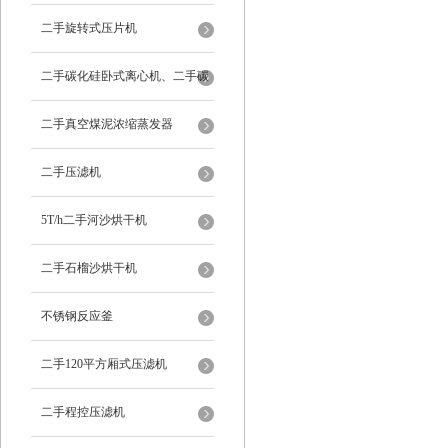
二手旋转式压片机
二手碳化硅卧式离心机、二手碳
化硅分级机、二手碳化硅水洗离
二手真空煤泥浓缩蒸发器
心机
二手压滤机
5T/h二手河沙烘干机
二手石榴沙烘干机
不锈钢反应釜
二手120平方厢式压滤机
二手程控压滤机