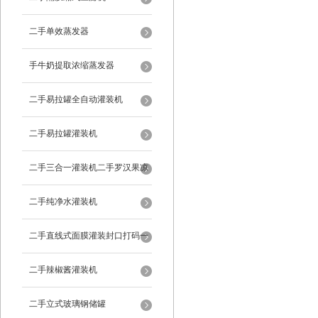
二手单效蒸发器
手牛奶提取浓缩蒸发器
二手易拉罐全自动灌装机
二手易拉罐灌装机
二手三合一灌装机二手罗汉果凉
茶灌装机
二手纯净水灌装机
二手直线式面膜灌装封口打码一
体机
二手辣椒酱灌装机
二手立式玻璃钢储罐