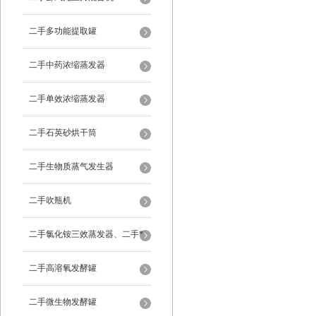
二手多功能提取罐
二手中药浓缩蒸发器
二手单效浓缩蒸发器
二手石英砂烘干筒
二手生物质蒸气发生器
二手吹瓶机
二手氯化铵三效蒸发器、二手*
蒸发器
二手高溶氧发酵罐
二手微生物发酵罐