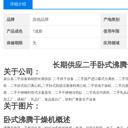
详细介绍
品牌
其他品牌
产地类别
产品成色
7成新
使用年限
保修期限
无
应用领域
长期供应二手卧式沸腾
关于公司：
梁山县二手设备购销部长期供应 二手烘干设备，二手国产进口碟式分离机，二手导
机，二手卧式刮刀离心机,二手卧式双级活塞推料离心机.二手管束干燥机，二手闪
釜，二手不锈钢列管式冷凝器等，二手不锈钢冷热缸，二手高压均质机，二手乳品
加工厂，酒精厂，乳品厂，食品蛋白厂，饮料厂整套生产设备.
关于图片：
卧式沸腾干燥机概述
：