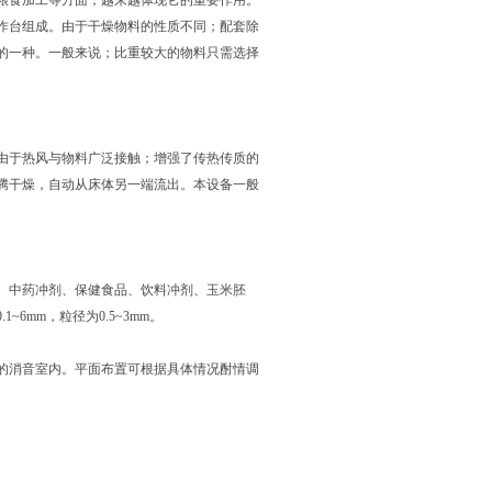
、粮食加工等方面；越来越体现它的重要作用。
作台组成。由于干燥物料的性质不同；配套除
的一种。一般来说；比重较大的物料只需选择
由于热风与物料广泛接触；增强了传热传质的
腾干燥，自动从床体另一端流出。本设备一般
、中药冲剂、保健食品、饮料冲剂、玉米胚
mm，粒径为0.5~3mm。
的消音室内。平面布置可根据具体情况酎情调