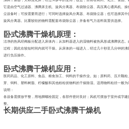
沸腾干燥器；又称流化床；经过30多年的使用；改进；目前在制药、化工、食品
它是由空气过滤器、沸腾床主机、旋风分离器、布袋除尘器、高压离心通风机、操
尘设备时；可按需要而进行；可同时选择旋风分离器、布袋除尘器；也可选择其中
旋风分离器。比重较轻的物料需配套布袋除尘器；并备有气力送料装置供选择。
卧式沸腾干燥机原理：
洁净的热风经阀板分配进入床体内；从加料器进入的湿物料被热风形成沸腾状态。
过程；因此在较短时间内就可干燥。从床体的一端进入，经过几十秒至几分钟的沸
进行负压操作。
卧式沸腾干燥机应用：
医药药品、化工原料、食品、粮食加工、饲料的干燥作业。如；原料药、压片颗粒
芽、饲料、塑料树脂、柠檬酸和其他粉粒状物料的干燥除湿。适用物料粒径一般为0.1~6
说明：
各设备需摆放平整，用地脚螺栓固定，各部件密封良好；风机可摆放于室外或字建
整。
长期供应二手卧式沸腾干燥机