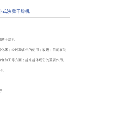
卧式沸腾干燥机
沸腾干燥机
流化床；经过30多年的使用；改进；目前在制
粮食加工等方面；越来越体现它的重要作用。
-10
行