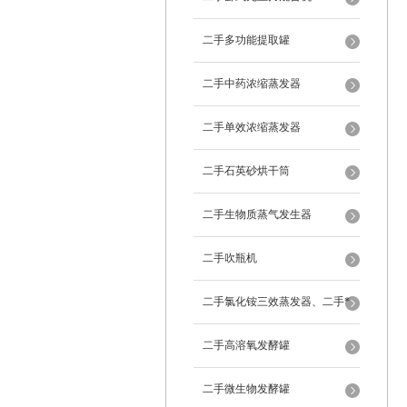
二手多功能提取罐
二手中药浓缩蒸发器
二手单效浓缩蒸发器
二手石英砂烘干筒
二手生物质蒸气发生器
二手吹瓶机
二手氯化铵三效蒸发器、二手*
蒸发器
二手高溶氧发酵罐
二手微生物发酵罐