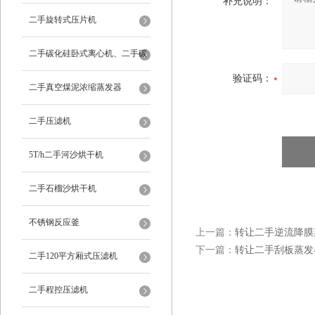
补充说明：
二手旋转式压片机
二手碳化硅卧式离心机、二手碳
验证码：
化硅分级机、二手碳化硅水洗离
二手真空煤泥浓缩蒸发器
心机
二手压滤机
5T/h二手河沙烘干机
二手石榴沙烘干机
不锈钢反应釜
上一篇：
转让二手逆流降膜
下一篇：
转让二手刮板蒸发
二手120平方厢式压滤机
二手程控压滤机