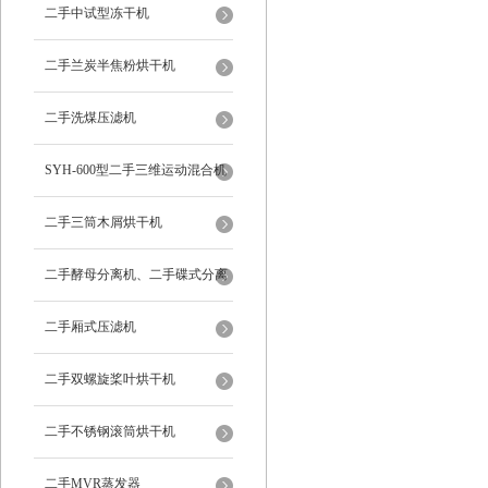
二手中试型冻干机
二手兰炭半焦粉烘干机
二手洗煤压滤机
SYH-600型二手三维运动混合机
二手三筒木屑烘干机
二手酵母分离机、二手碟式分离
机
二手厢式压滤机
二手双螺旋桨叶烘干机
二手不锈钢滚筒烘干机
二手MVR蒸发器