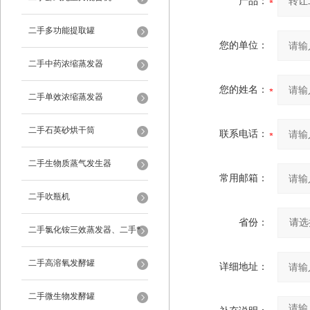
产品：
二手多功能提取罐
您的单位：
二手中药浓缩蒸发器
您的姓名：
二手单效浓缩蒸发器
二手石英砂烘干筒
联系电话：
二手生物质蒸气发生器
常用邮箱：
二手吹瓶机
省份：
二手氯化铵三效蒸发器、二手*
蒸发器
二手高溶氧发酵罐
详细地址：
二手微生物发酵罐