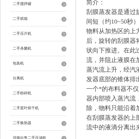
简介：
二手搅拌罐
刮膜蒸发器是通过
二手烘箱
间短（约10~50
物料从加热区的上
二手压片机
后，旋转的刮膜器
二手杀菌机
状向下推进。在此
流，并阻止液膜在
包装机
蒸汽流上升，经汽
发器底部的锥体排
分离机
一个*的布料器不
二手粉碎机
器内部喷入蒸汽流
除，物料只能沿着
二手桨叶烘干机
在刮膜蒸发器的上
二手换热器
流中的液滴分离出
河南出售二手压滤机