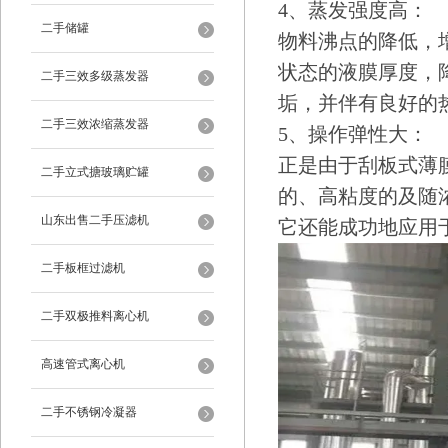
4、蒸发强度高：
二手储罐
物料沸点的降低，
状态的液膜厚度，
二手三效多级蒸发器
垢，并伴有良好的
二手三效浓缩蒸发器
5、操作弹性大：
正是由于刮板式薄
二手立式搪玻璃贮罐
的、高粘度的及随
山东出售二手压滤机
它还能成功地应用
二手板框过滤机
二手双极推料离心机
高速管式离心机
二手不锈钢冷凝器