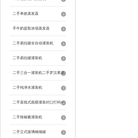
二手单效蒸发器
手牛奶提取浓缩蒸发器
二手易拉罐全自动灌装机
二手易拉罐灌装机
二手三合一灌装机二手罗汉果凉
茶灌装机
二手纯净水灌装机
二手直线式面膜灌装封口打码一
体机
二手辣椒酱灌装机
二手立式玻璃钢储罐