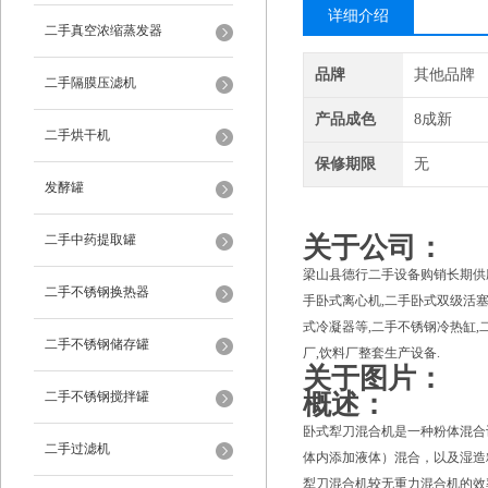
详细介绍
二手真空浓缩蒸发器
品牌
其他品牌
二手隔膜压滤机
产品成色
8成新
二手烘干机
保修期限
无
发酵罐
二手中药提取罐
关于公司：
梁山县德行二手设备购销长期供应
二手不锈钢换热器
手卧式离心机,二手卧式双级活塞
式冷凝器等,二手不锈钢冷热缸,二
二手不锈钢储存罐
厂,饮料厂整套生产设备.
关于图片：
二手不锈钢搅拌罐
概述：
卧式犁刀混合机是一种粉体混合
二手过滤机
体内添加液体）混合，以及湿造
犁刀混合机较无重力混合机的效