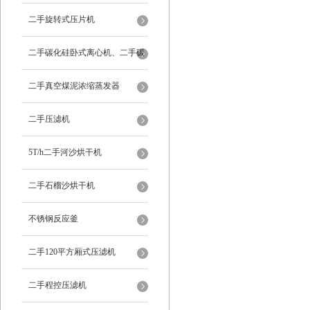
二手旋转式压片机
二手碳化硅卧式离心机、二手碳
化硅分级机、二手碳化硅水洗离
二手真空煤泥浓缩蒸发器
心机
二手压滤机
5T/h二手河沙烘干机
二手石榴沙烘干机
不锈钢反应釜
二手120平方厢式压滤机
二手程控压滤机