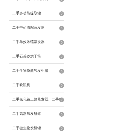
二手多功能提取罐
二手中药浓缩蒸发器
二手单效浓缩蒸发器
二手石英砂烘干筒
二手生物质蒸气发生器
二手吹瓶机
二手氯化铵三效蒸发器、二手*
蒸发器
二手高溶氧发酵罐
二手微生物发酵罐