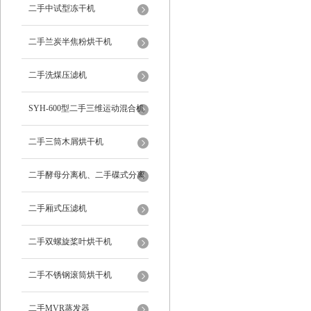
二手中试型冻干机
二手兰炭半焦粉烘干机
二手洗煤压滤机
SYH-600型二手三维运动混合机
二手三筒木屑烘干机
二手酵母分离机、二手碟式分离
机
二手厢式压滤机
二手双螺旋桨叶烘干机
二手不锈钢滚筒烘干机
二手MVR蒸发器