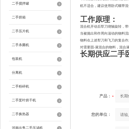
二手搅拌罐
机不适合，建议使用卧式螺带混
二手烘箱
工作原理：
混合机开动后犁刀绕轴旋转，带
二手压片机
当被抛出和作周向湍动的物料流
物料在上述犁刀和飞刀的复合作
二手杀菌机
对需要固-液混合的物料，混合
长期供应二手
包装机
分离机
二手粉碎机
产品：
二手桨叶烘干机
二手换热器
您的单位：
河南出售二手压滤机