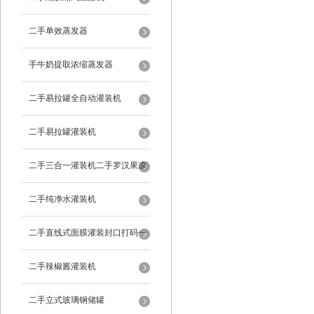
二手单效蒸发器
手牛奶提取浓缩蒸发器
二手易拉罐全自动灌装机
二手易拉罐灌装机
二手三合一灌装机二手罗汉果凉
茶灌装机
二手纯净水灌装机
二手直线式面膜灌装封口打码一
体机
二手辣椒酱灌装机
二手立式玻璃钢储罐