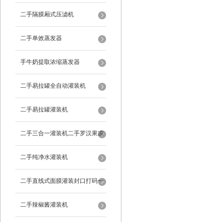
二手隔膜厢式压滤机
二手单效蒸发器
手牛奶提取浓缩蒸发器
二手易拉罐全自动灌装机
二手易拉罐灌装机
二手三合一灌装机二手罗汉果凉
茶灌装机
二手纯净水灌装机
二手直线式面膜灌装封口打码一
体机
二手辣椒酱灌装机