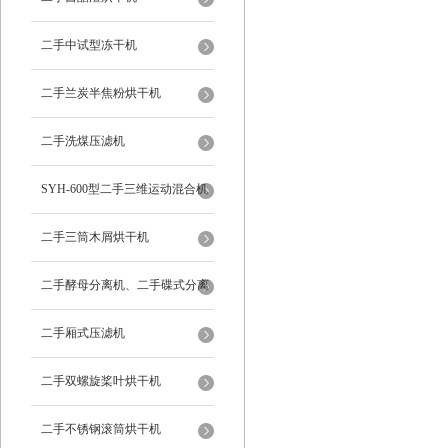
二手中试型冻干机
二手兰炭半焦粉烘干机
二手洗煤压滤机
SYH-600型二手三维运动混合机
二手三筒木屑烘干机
二手酵母分离机、二手碟式分离
机
二手厢式压滤机
二手双螺旋桨叶烘干机
二手不锈钢滚筒烘干机