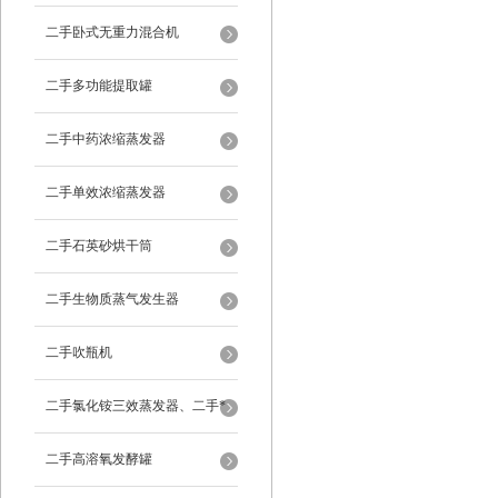
二手卧式无重力混合机
二手多功能提取罐
二手中药浓缩蒸发器
二手单效浓缩蒸发器
二手石英砂烘干筒
二手生物质蒸气发生器
二手吹瓶机
二手氯化铵三效蒸发器、二手*
蒸发器
二手高溶氧发酵罐