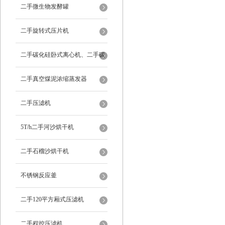
二手微生物发酵罐
二手旋转式压片机
二手碳化硅卧式离心机、二手碳
化硅分级机、二手碳化硅水洗离
二手真空煤泥浓缩蒸发器
心机
二手压滤机
5T/h二手河沙烘干机
二手石榴沙烘干机
不锈钢反应釜
二手120平方厢式压滤机
二手程控压滤机