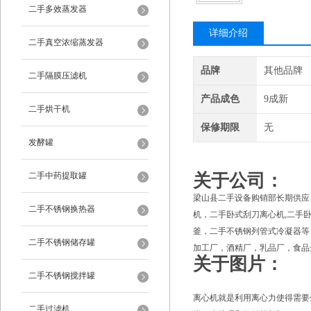
二手多效蒸发器
详细介绍
二手真空浓缩蒸发器
品牌
其他品牌
二手隔膜压滤机
产品成色
9成新
二手烘干机
保修期限
无
发酵罐
二手中药提取罐
关于公司：
梁山县二手设备购销部长期供应
二手不锈钢换热器
机，二手卧式刮刀离心机,二手
釜，二手不锈钢列管式冷凝器等
二手不锈钢储存罐
加工厂，酒精厂，乳品厂，食品
关于图片：
二手不锈钢搅拌罐
离心机就是利用离心力使得需要
二手过滤机