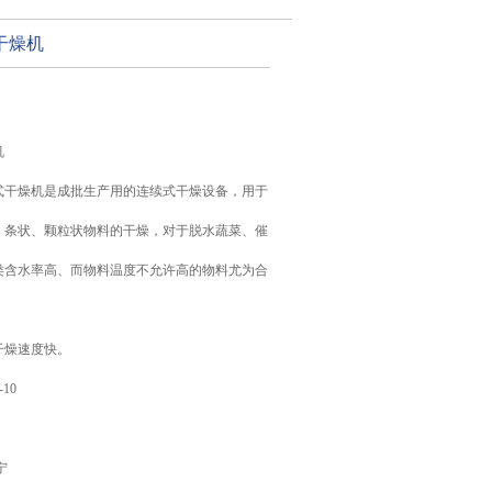
干燥机
机
式干燥机是成批生产用的连续式干燥设备，用于
、条状、颗粒状物料的干燥，对于脱水蔬菜、催
类含水率高、而物料温度不允许高的物料尤为合
干燥速度快。
-10
宁