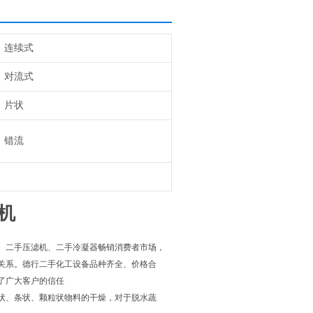
连续式
对流式
片状
错流
机
、二手压滤机、二手冷凝器畅销消费者市场，
关系。德行二手化工设备品种齐全、价格合
了广大客户的信任
状、条状、颗粒状物料的干燥，对于脱水蔬