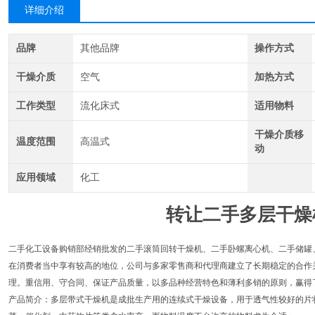
详细介绍
品牌
其他品牌
操作方式
干燥介质
空气
加热方式
工作类型
流化床式
适用物料
干燥介质移
温度范围
高温式
动
应用领域
化工
转让二手多层干燥
二手化工设备购销部经销批发的二手滚筒回转干燥机、二手卧螺离心机、二手储罐
在消费者当中享有较高的地位，公司与多家零售商和代理商建立了长期稳定的合作
理。重信用、守合同、保证产品质量，以多品种经营特色和薄利多销的原则，赢得
产品简介：多层带式干燥机是成批生产用的连续式干燥设备，用于透气性较好的片