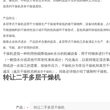
菜、催化剂、中药饮片等类含水率高、而物料温度不允许高的物料尤为合适；
该系列干燥机具有干燥速度快。
产品特点：
多层带式干燥机适用于大规模生产干燥速率较低的难干燥物料，设备结构紧凑，占
可根据物料的干燥特性设计成不同的热风循环干燥形式，是热风循环烘箱的延伸和
装等领域。
随着企业技术进步，产品技术含量的提高，多层带式干燥机已具备满足大生产、多
效、节能、易于管理的优势。
干燥机是
指一种利用热能降低
水分的机械设备，用于对物体进行干
物料
（一般指水分或其他可挥发性液体成分）汽化逸出，以获得规定湿含量
用或进一步加工的需要。按操作压力，干燥机分为常压干燥机和真空干
减压（减压干燥机也称
）。词条还详细介绍了吸附时干燥机
真空干燥机
转让二手多层干燥机
产品：