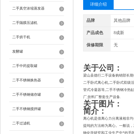
详细介绍
二手真空浓缩蒸发器
品牌
其他品牌
二手隔膜压滤机
产品成色
8成新
二手烘干机
保修期限
无
发酵罐
二手中药提取罐
关于公司：
梁山县德行二手设备购销部长期供
二手不锈钢换热器
二手卧式离心机,二手卧式双级活
管式冷凝器等,二手不锈钢冷热缸,
二手不锈钢储存罐
厂,饮料厂整套生产设备.
关于图片：
二手不锈钢搅拌罐
简介：
离心机是借离心力分离液相非均
二手过滤机
提纯的方法称为离心。一般说，离
物化学研究和工业生产中*的手