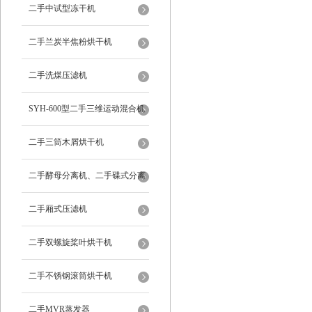
二手中试型冻干机
二手兰炭半焦粉烘干机
二手洗煤压滤机
SYH-600型二手三维运动混合机
二手三筒木屑烘干机
二手酵母分离机、二手碟式分离
机
二手厢式压滤机
二手双螺旋桨叶烘干机
二手不锈钢滚筒烘干机
二手MVR蒸发器