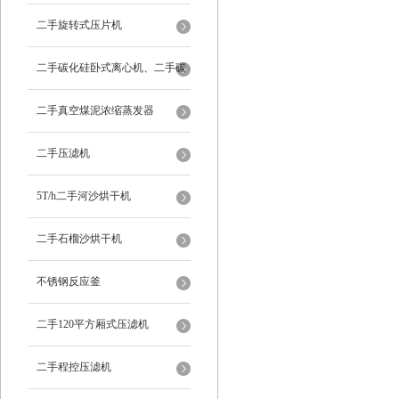
二手旋转式压片机
二手碳化硅卧式离心机、二手碳
化硅分级机、二手碳化硅水洗离
二手真空煤泥浓缩蒸发器
心机
二手压滤机
5T/h二手河沙烘干机
二手石榴沙烘干机
不锈钢反应釜
二手120平方厢式压滤机
二手程控压滤机