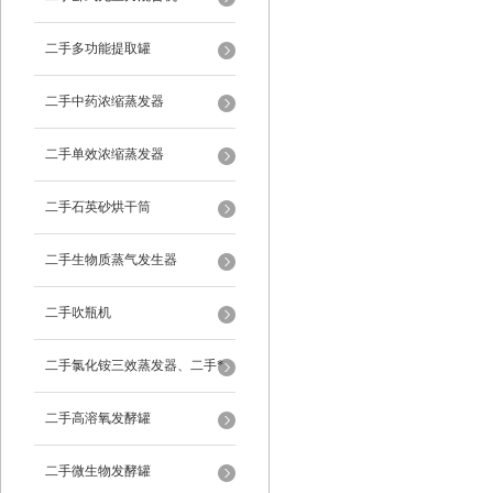
二手多功能提取罐
二手中药浓缩蒸发器
二手单效浓缩蒸发器
二手石英砂烘干筒
二手生物质蒸气发生器
二手吹瓶机
二手氯化铵三效蒸发器、二手*
蒸发器
二手高溶氧发酵罐
二手微生物发酵罐