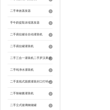
二手单效蒸发器
手牛奶提取浓缩蒸发器
二手易拉罐全自动灌装机
二手易拉罐灌装机
二手三合一灌装机二手罗汉果凉
茶灌装机
二手纯净水灌装机
二手直线式面膜灌装封口打码一
体机
二手辣椒酱灌装机
二手立式玻璃钢储罐