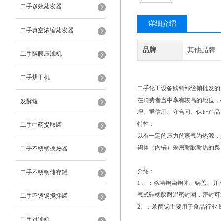
二手多效蒸发器
详细介绍
二手真空浓缩蒸发器
品牌
其他品牌
二手隔膜压滤机
二手烘干机
二手化工设备购销部经销批发的
在消费者当中享有较高的地位，
发酵罐
理。重信用、守合同、保证产品
特性：
二手中药提取罐
以有一定的压力的蒸气为热源，
锅体（内锅）采用耐酸耐热的奥
二手不锈钢换热器
介绍：
二手不锈钢储存罐
1 、：杀菌锅由锅体、锅盖、
气式硅橡胶耐温密封圈，密封可
二手不锈钢搅拌罐
2、：杀菌锅主要用于食品行业.
二手过滤机