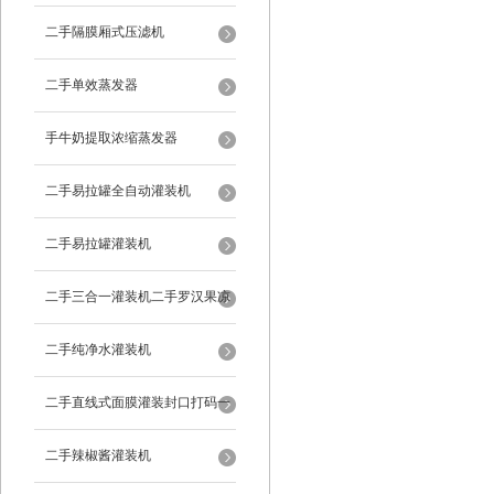
二手隔膜厢式压滤机
二手单效蒸发器
手牛奶提取浓缩蒸发器
二手易拉罐全自动灌装机
二手易拉罐灌装机
二手三合一灌装机二手罗汉果凉
茶灌装机
二手纯净水灌装机
二手直线式面膜灌装封口打码一
体机
二手辣椒酱灌装机