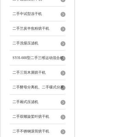
二手中试型冻干机
二手兰炭半焦粉烘干机
二手洗煤压滤机
SYH-600型二手三维运动混合机
二手三筒木屑烘干机
二手酵母分离机、二手碟式分离
机
二手厢式压滤机
二手双螺旋桨叶烘干机
二手不锈钢滚筒烘干机