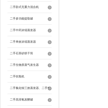
二手卧式无重力混合机
二手多功能提取罐
二手中药浓缩蒸发器
二手单效浓缩蒸发器
二手石英砂烘干筒
二手生物质蒸气发生器
二手吹瓶机
二手氯化铵三效蒸发器、二手*
蒸发器
二手高溶氧发酵罐