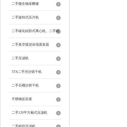
二手微生物发酵罐
二手旋转式压片机
二手碳化硅卧式离心机、二手碳
化硅分级机、二手碳化硅水洗离
二手真空煤泥浓缩蒸发器
心机
二手压滤机
5T/h二手河沙烘干机
二手石榴沙烘干机
不锈钢反应釜
二手120平方厢式压滤机
二手程控压滤机