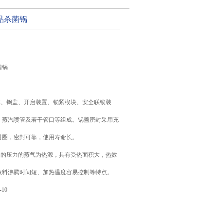
品杀菌锅
菌锅
体、锅盖、开启装置、锁紧楔块、安全联锁装
、蒸汽喷管及若干管口等组成。锅盖密封采用充
封圈，密封可靠，使用寿命长。
定的压力的蒸气为热源，具有受热面积大，热效
液料沸腾时间短、加热温度容易控制等特点。
-10