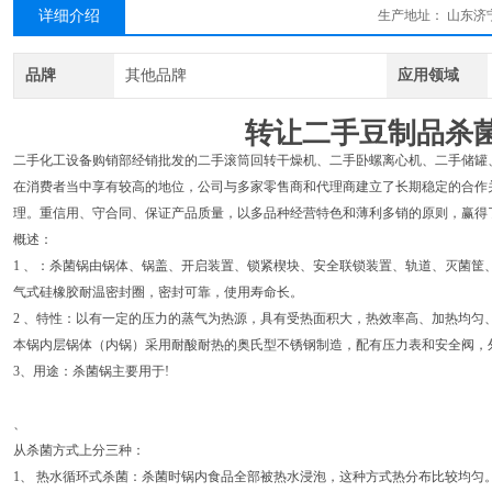
详细介绍
生产地址：
山东济
品牌
其他品牌
应用领域
转让二手豆制品杀
二手化工设备购销部经销批发的二手滚筒回转干燥机、二手卧螺离心机、二手储罐
在消费者当中享有较高的地位，公司与多家零售商和代理商建立了长期稳定的合作
理。重信用、守合同、保证产品质量，以多品种经营特色和薄利多销的原则，赢得
概述：
1 、：杀菌锅由锅体、锅盖、开启装置、锁紧楔块、安全联锁装置、轨道、灭菌筐
气式硅橡胶耐温密封圈，密封可靠，使用寿命长。
2 、特性：以有一定的压力的蒸气为热源，具有受热面积大，热效率高、加热均匀
本锅内层锅体（内锅）采用耐酸耐热的奥氏型不锈钢制造，配有压力表和安全阀，
3、用途：杀菌锅主要用于!
、
从杀菌方式上分三种：
1、 热水循环式杀菌：杀菌时锅内食品全部被热水浸泡，这种方式热分布比较均匀