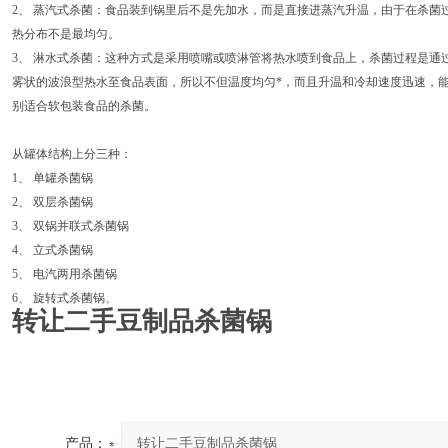
2、 蒸汽式杀菌：食品装到锅里后不是先加水，而是直接进蒸汽升温，由于在杀菌
热分布不是最均匀。
3、 淋水式杀菌：这种方式是采用喷嘴或喷淋管将热水喷到食品上，杀菌过程是通
雾状的波浪型热水至食品表面，所以不但温度均匀*，而且升温和冷却速度迅速，
别适合软包装食品的杀菌。
从罐体结构上分三种：
1、 单罐杀菌锅
2、 双层杀菌锅
3、 双锅并联式杀菌锅
4、 立式杀菌锅
5、 电汽两用杀菌锅
6、 旋转式杀菌锅、
转让二手豆制品杀菌锅
产品：