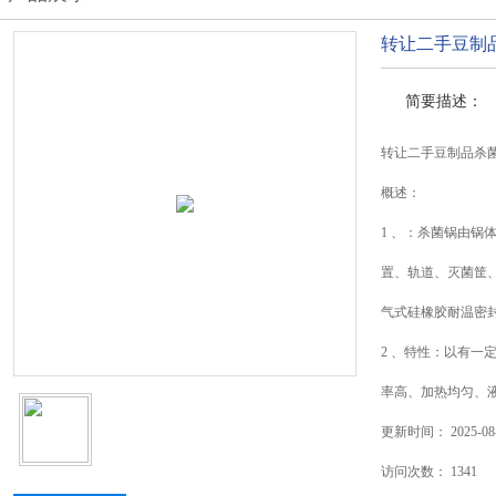
转让二手豆制
简要描述：
转让二手豆制品杀
概述：
1 、：杀菌锅由锅
置、轨道、灭菌筐
气式硅橡胶耐温密
2 、特性：以有一
率高、加热均匀、
更新时间：
2025-08
访问次数：
1341