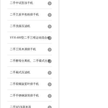
二手中试型冻干机
二手兰炭半焦粉烘干机
二手洗煤压滤机
SYH-600型二手三维运动混合机
二手三筒木屑烘干机
二手酵母分离机、二手碟式分离
机
二手厢式压滤机
二手双螺旋桨叶烘干机
二手不锈钢滚筒烘干机
二手MVR蒸发器