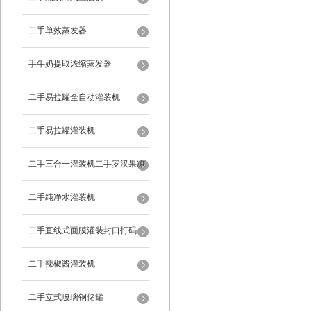
二手单效蒸发器
手牛奶提取浓缩蒸发器
二手易拉罐全自动灌装机
二手易拉罐灌装机
二手三合一灌装机二手罗汉果凉
茶灌装机
二手纯净水灌装机
二手直线式面膜灌装封口打码一
体机
二手辣椒酱灌装机
二手立式玻璃钢储罐