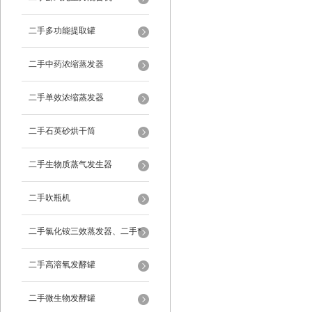
二手多功能提取罐
二手中药浓缩蒸发器
二手单效浓缩蒸发器
二手石英砂烘干筒
二手生物质蒸气发生器
二手吹瓶机
二手氯化铵三效蒸发器、二手*
蒸发器
二手高溶氧发酵罐
二手微生物发酵罐