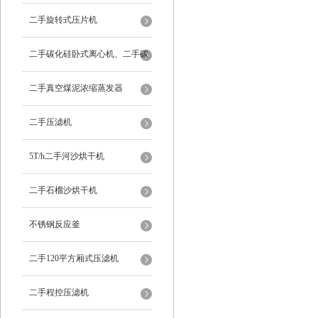
二手旋转式压片机
二手碳化硅卧式离心机、二手碳
化硅分级机、二手碳化硅水洗离
二手真空煤泥浓缩蒸发器
心机
二手压滤机
5T/h二手河沙烘干机
二手石榴沙烘干机
不锈钢反应釜
二手120平方厢式压滤机
二手程控压滤机