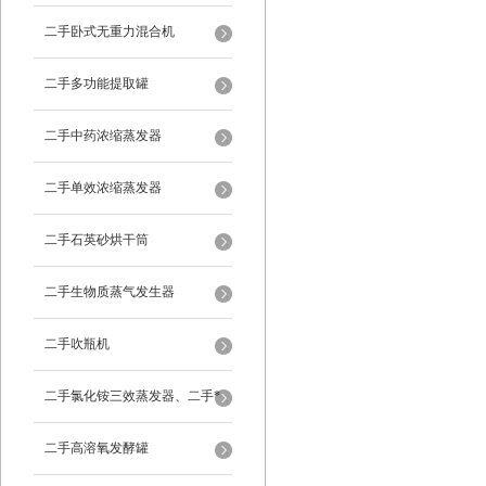
二手卧式无重力混合机
二手多功能提取罐
二手中药浓缩蒸发器
二手单效浓缩蒸发器
二手石英砂烘干筒
二手生物质蒸气发生器
二手吹瓶机
二手氯化铵三效蒸发器、二手*
蒸发器
二手高溶氧发酵罐