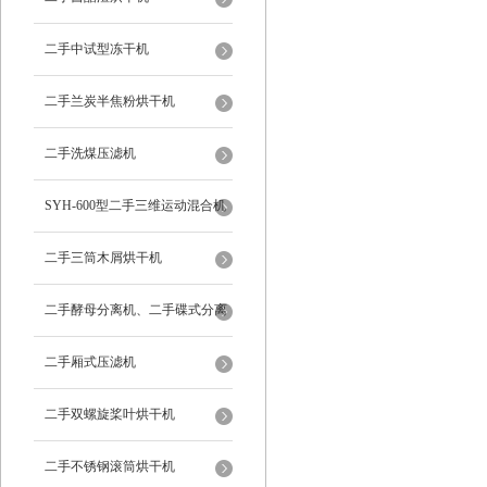
二手中试型冻干机
二手兰炭半焦粉烘干机
二手洗煤压滤机
SYH-600型二手三维运动混合机
二手三筒木屑烘干机
二手酵母分离机、二手碟式分离
机
二手厢式压滤机
二手双螺旋桨叶烘干机
二手不锈钢滚筒烘干机