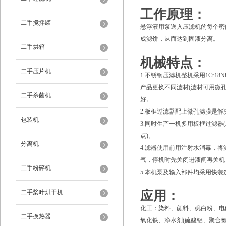
工作原理：
二手搅拌罐
悬浮液用泵送入压滤机的每个密
成滤饼，从而达到固液分离。
二手烘箱
机械特点：
二手压片机
1.不锈钢压滤机整机采用1Cr1
产品更换不同滤材(滤材可用微
二手杀菌机
好。
2.板框过滤器配上微孔滤膜是
包装机
3.同时生产一机多用板框过滤器
点)。
分离机
4.滤器使用前用注射水消毒，
气，停机时先关闭进液闸再关机
二手粉碎机
5.本机泵及输入部件均采用快
二手桨叶烘干机
应用：
化工：染料、颜料、矾白粉、电
二手换热器
氧化铁、净水剂(硫酸铝、聚合