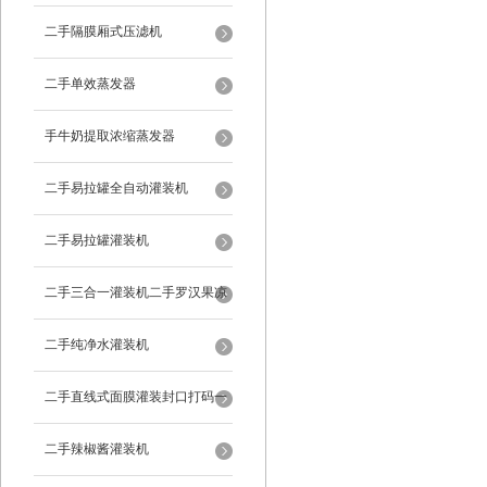
二手隔膜厢式压滤机
二手单效蒸发器
手牛奶提取浓缩蒸发器
二手易拉罐全自动灌装机
二手易拉罐灌装机
二手三合一灌装机二手罗汉果凉
茶灌装机
二手纯净水灌装机
二手直线式面膜灌装封口打码一
体机
二手辣椒酱灌装机