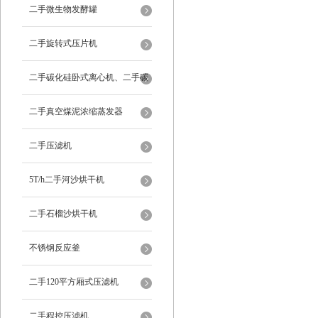
二手微生物发酵罐
二手旋转式压片机
二手碳化硅卧式离心机、二手碳
化硅分级机、二手碳化硅水洗离
二手真空煤泥浓缩蒸发器
心机
二手压滤机
5T/h二手河沙烘干机
二手石榴沙烘干机
不锈钢反应釜
二手120平方厢式压滤机
二手程控压滤机