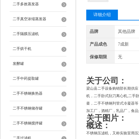
二手多效蒸发器
详细介绍
二手真空浓缩蒸发器
品牌
其他品牌
二手隔膜压滤机
产品成色
7成新
二手烘干机
保修期限
无
发酵罐
二手中药提取罐
关于公司：
梁山县二手设备购销部长期供应
二手不锈钢换热器
机，二手卧式刮刀离心机,二手
釜，二手不锈钢列管式冷凝器等
二手不锈钢储存罐
加工厂，酒精厂，乳品厂，食品
关于图片：
二手不锈钢搅拌罐
概述：
不锈钢压滤机，又称实验室用压
二手过滤机