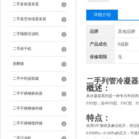
二手多效蒸发器
详细介绍
二手真空浓缩蒸发器
品牌
其他品牌
二手隔膜压滤机
产品成色
8成新
二手烘干机
保修期限
无
发酵罐
二手中药提取罐
二手列管冷凝器
概述：
二手不锈钢换热器
风冷凝器系列是一种专与半封闭
FNS型；其中FN型、FNC型、
二手不锈钢储存罐
特点：
二手不锈钢搅拌罐
采用3/8″铜管及麻点铝片，经
0.05MPa～0.1MPa的压力
二手过滤机