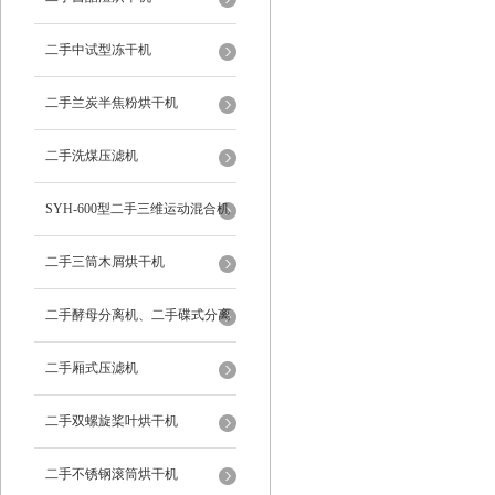
二手中试型冻干机
二手兰炭半焦粉烘干机
二手洗煤压滤机
SYH-600型二手三维运动混合机
二手三筒木屑烘干机
二手酵母分离机、二手碟式分离
机
二手厢式压滤机
二手双螺旋桨叶烘干机
二手不锈钢滚筒烘干机