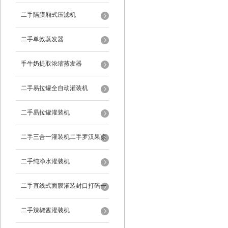
二手隔膜厢式压滤机
二手单效蒸发器
手牛奶提取浓缩蒸发器
二手易拉罐全自动灌装机
二手易拉罐灌装机
二手三合一灌装机二手罗汉果凉
茶灌装机
二手纯净水灌装机
二手直线式面膜灌装封口打码一
体机
二手辣椒酱灌装机