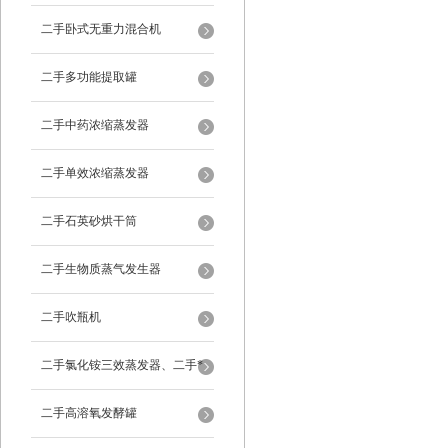
二手卧式无重力混合机
二手多功能提取罐
二手中药浓缩蒸发器
二手单效浓缩蒸发器
二手石英砂烘干筒
二手生物质蒸气发生器
二手吹瓶机
二手氯化铵三效蒸发器、二手*
蒸发器
二手高溶氧发酵罐