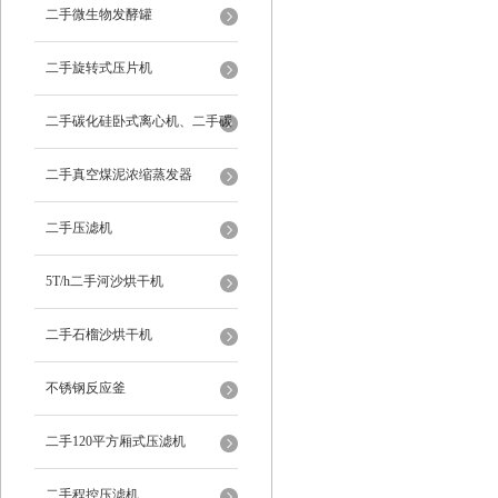
二手微生物发酵罐
二手旋转式压片机
二手碳化硅卧式离心机、二手碳
化硅分级机、二手碳化硅水洗离
二手真空煤泥浓缩蒸发器
心机
二手压滤机
5T/h二手河沙烘干机
二手石榴沙烘干机
不锈钢反应釜
二手120平方厢式压滤机
二手程控压滤机