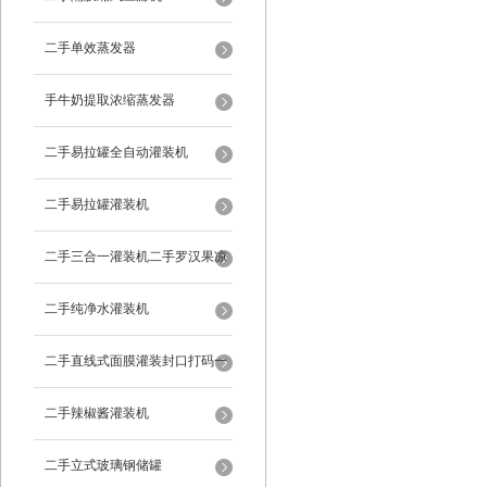
二手单效蒸发器
手牛奶提取浓缩蒸发器
二手易拉罐全自动灌装机
二手易拉罐灌装机
二手三合一灌装机二手罗汉果凉
茶灌装机
二手纯净水灌装机
二手直线式面膜灌装封口打码一
体机
二手辣椒酱灌装机
二手立式玻璃钢储罐