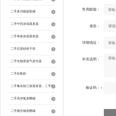
常用邮箱：
二手多功能提取罐
二手中药浓缩蒸发器
省份：
二手单效浓缩蒸发器
详细地址：
二手石英砂烘干筒
补充说明：
二手生物质蒸气发生器
二手吹瓶机
二手氯化铵三效蒸发器、二手*
验证码：
蒸发器
二手高溶氧发酵罐
二手微生物发酵罐