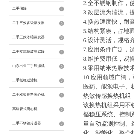
2.全不锈钢制作，
二手储罐
3.改层流为湍流
4.换热速度快，耐高
二手三效多级蒸发器
5.结构紧凑，占
二手三效浓缩蒸发器
6.设计灵活，规
7.应用条件广泛
二手立式搪玻璃贮罐
8.维护费用低，
山东出售二手压滤机
9.采用纳米热膜技
10.应用领域广
二手板框过滤机
医药、能源电子、
二手双极推料离心机
热敏传感换热机组
该换热机组采用不
高速管式离心机
循稳压系统、控制
量自动监测控制、
二手不锈钢冷凝器
化、智能化。整个