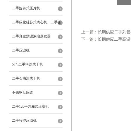
二手旋转式压片机
二手碳化硅卧式离心机、二手碳
上一篇：
长期供应二手列管
化硅分级机、二手碳化硅水洗离
二手真空煤泥浓缩蒸发器
下一篇：
长期供应二手高温
心机
二手压滤机
5T/h二手河沙烘干机
二手石榴沙烘干机
不锈钢反应釜
二手120平方厢式压滤机
二手程控压滤机