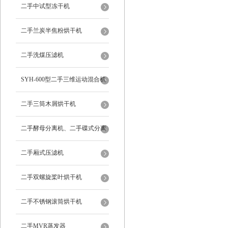
二手中试型冻干机
二手兰炭半焦粉烘干机
二手洗煤压滤机
SYH-600型二手三维运动混合机
二手三筒木屑烘干机
二手酵母分离机、二手碟式分离
机
二手厢式压滤机
二手双螺旋桨叶烘干机
二手不锈钢滚筒烘干机
二手MVR蒸发器