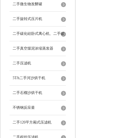
二手微生物发酵罐
二手旋转式压片机
二手碳化硅卧式离心机、二手碳
化硅分级机、二手碳化硅水洗离
二手真空煤泥浓缩蒸发器
心机
二手压滤机
5T/h二手河沙烘干机
二手石榴沙烘干机
不锈钢反应釜
二手120平方厢式压滤机
二手程控压滤机