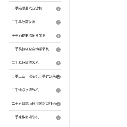
二手隔膜厢式压滤机
二手单效蒸发器
手牛奶提取浓缩蒸发器
二手易拉罐全自动灌装机
二手易拉罐灌装机
二手三合一灌装机二手罗汉果凉
茶灌装机
二手纯净水灌装机
二手直线式面膜灌装封口打码一
体机
二手辣椒酱灌装机