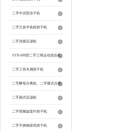
二手中试型冻干机
二手兰炭半焦粉烘干机
二手洗煤压滤机
SYH-600型二手三维运动混合机
二手三筒木屑烘干机
二手酵母分离机、二手碟式分离
机
二手厢式压滤机
二手双螺旋桨叶烘干机
二手不锈钢滚筒烘干机