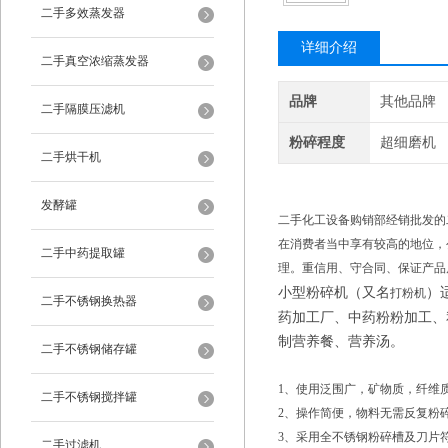
二手多效蒸发器
详细介绍
二手真空浓缩蒸发器
品牌
其他品牌
二手隔膜压滤机
粉碎程度
超细磨机
二手烘干机
发酵罐
二手化工设备购销部经销批发的
在消费者当中享有较高的地位，
二手中药提取罐
理。重信用、守合同、保证产品
小型粉碎机（又名
）
打粉机
二手不锈钢换热器
药加工厂、中药粉粉加工、
制营养餐、营养汤。
二手不锈钢储存罐
1、使用泛围广，矿物质，纤维
二手不锈钢搅拌罐
2、操作简便，物料无需反复粉
3、采用全不锈钢粉碎槽及刀片
二手过滤机