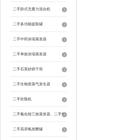
二手卧式无重力混合机
二手多功能提取罐
二手中药浓缩蒸发器
二手单效浓缩蒸发器
二手石英砂烘干筒
二手生物质蒸气发生器
二手吹瓶机
二手氯化铵三效蒸发器、二手*
蒸发器
二手高溶氧发酵罐