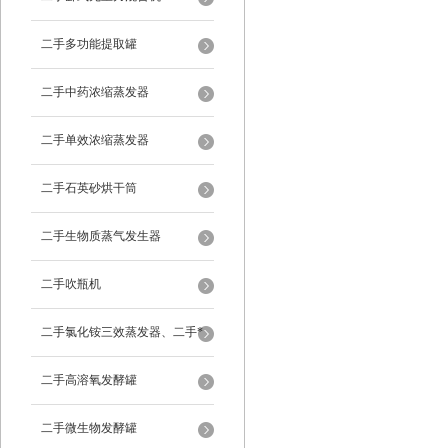
二手多功能提取罐
二手中药浓缩蒸发器
二手单效浓缩蒸发器
二手石英砂烘干筒
二手生物质蒸气发生器
二手吹瓶机
二手氯化铵三效蒸发器、二手*
蒸发器
二手高溶氧发酵罐
二手微生物发酵罐