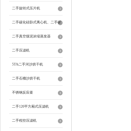
二手旋转式压片机
二手碳化硅卧式离心机、二手碳
化硅分级机、二手碳化硅水洗离
二手真空煤泥浓缩蒸发器
心机
二手压滤机
5T/h二手河沙烘干机
二手石榴沙烘干机
不锈钢反应釜
二手120平方厢式压滤机
二手程控压滤机