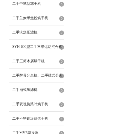
二手中试型冻干机
二手兰炭半焦粉烘干机
二手洗煤压滤机
SYH-600型二手三维运动混合机
二手三筒木屑烘干机
二手酵母分离机、二手碟式分离
机
二手厢式压滤机
二手双螺旋桨叶烘干机
二手不锈钢滚筒烘干机
二手MVR蒸发器