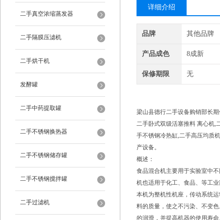
详细介绍
二手真空浓缩蒸发器
品牌
其他品牌
二手隔膜压滤机
产品成色
8成新
二手烘干机
保修期限
无
发酵罐
二手中药提取罐
梁山县德行二手设备购销部长期供
二手卧式双级活塞推料 离心机,
二手不锈钢换热器
手不锈钢冷热缸,二手高压均质机,
产设备。
二手不锈钢储存罐
概述：
食品混合机主要用于实验室中不
二手不锈钢搅拌罐
机也适用于化工、食品、等工业
本机为整机性机座，传动系统运
二手过滤机
料的质量，使之不污染、不变色
的润滑，并提高机器的使用寿命