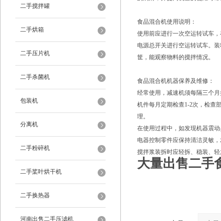
二手搅拌罐
食品混合机使用说明：
二手烘箱
使用前应进行一次空运转试车，
电源总开关进行空运转试车。装
二手压片机
筐，能观察物料的搅拌情况。
二手杀菌机
食品混合机机器保养及维修：
经常使用，减速机须每隔三个月
包装机
机件每月定期检查1-2次，检
理。
分离机
在使用过程中，如发现机器震动
电器控制零件应保持清洁灵敏，
二手粉碎机
搅拌浆装拆时应轻拆、稳装、轻
大量出售二手
二手桨叶烘干机
二手换热器
河南出售二手压滤机