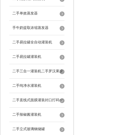
二手单效蒸发器
手牛奶提取浓缩蒸发器
二手易拉罐全自动灌装机
二手易拉罐灌装机
二手三合一灌装机二手罗汉果凉
茶灌装机
二手纯净水灌装机
二手直线式面膜灌装封口打码一
体机
二手辣椒酱灌装机
二手立式玻璃钢储罐