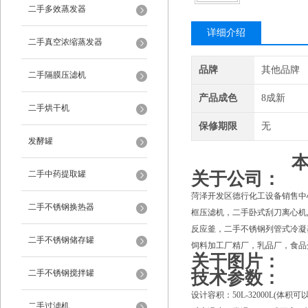
二手多效蒸发器
详细介绍
二手真空浓缩蒸发器
品牌
其他品牌
二手隔膜压滤机
产品成色
8成新
二手烘干机
保修期限
无
发酵罐
二手中药提取罐
关于公司：
菏泽开发区德行化工设备销售中
二手不锈钢换热器
框压滤机，二手卧式刮刀离心机
反应釜，二手不锈钢列管式冷凝
二手不锈钢储存罐
饲料加工厂精厂，乳品厂，食品
关于图片：
二手不锈钢搅拌罐
技术参数：
设计容积：50L-32000L(体积
二手过滤机