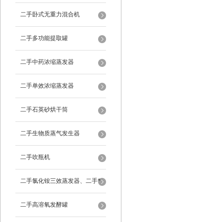
二手卧式无重力混合机
二手多功能提取罐
二手中药浓缩蒸发器
二手单效浓缩蒸发器
二手石英砂烘干筒
二手生物质蒸气发生器
二手吹瓶机
二手氯化铵三效蒸发器、二手*
蒸发器
二手高溶氧发酵罐