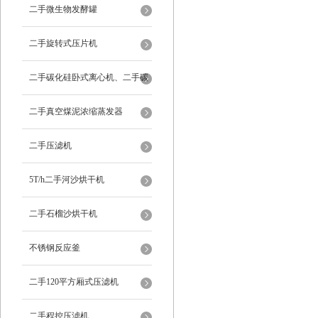
二手微生物发酵罐
二手旋转式压片机
二手碳化硅卧式离心机、二手碳
化硅分级机、二手碳化硅水洗离
二手真空煤泥浓缩蒸发器
心机
二手压滤机
5T/h二手河沙烘干机
二手石榴沙烘干机
不锈钢反应釜
二手120平方厢式压滤机
二手程控压滤机