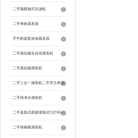
二手隔膜厢式压滤机
二手单效蒸发器
手牛奶提取浓缩蒸发器
二手易拉罐全自动灌装机
二手易拉罐灌装机
二手三合一灌装机二手罗汉果凉
茶灌装机
二手纯净水灌装机
二手直线式面膜灌装封口打码一
体机
二手辣椒酱灌装机