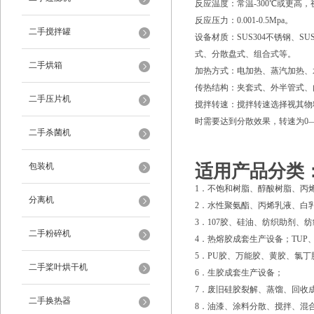
反应温度：常温-300℃或更高
反应压力：0.001-0.5Mpa。
二手搅拌罐
设备材质：SUS304不锈钢、S
式、分散盘式、组合式等。
二手烘箱
加热方式：电加热、蒸汽加热、
传热结构：夹套式、外半管式、
二手压片机
搅拌转速：搅拌转速选择视其物料
时需要达到分散效果，转速为0—15
二手杀菌机
包装机
适用产品分类
1．不饱和树脂、醇酸树脂、丙
分离机
2．水性聚氨酯、丙烯乳液、白
3．107胶、硅油、纺织助剂
二手粉碎机
4．热熔胶成套生产设备；TUP
5．PU胶、万能胶、黄胶、氯
二手桨叶烘干机
6．生胶成套生产设备；
7．废旧硅胶裂解、蒸馏、回收
二手换热器
8．油漆、涂料分散、搅拌、混