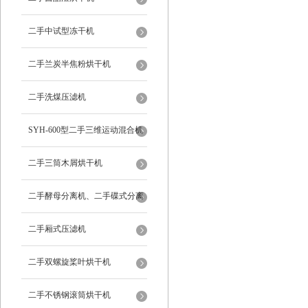
二手中试型冻干机
二手兰炭半焦粉烘干机
二手洗煤压滤机
SYH-600型二手三维运动混合机
二手三筒木屑烘干机
二手酵母分离机、二手碟式分离
机
二手厢式压滤机
二手双螺旋桨叶烘干机
二手不锈钢滚筒烘干机