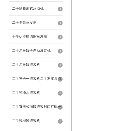
二手隔膜厢式压滤机
二手单效蒸发器
手牛奶提取浓缩蒸发器
二手易拉罐全自动灌装机
二手易拉罐灌装机
二手三合一灌装机二手罗汉果凉
茶灌装机
二手纯净水灌装机
二手直线式面膜灌装封口打码一
体机
二手辣椒酱灌装机