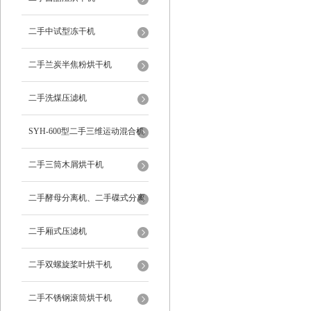
二手中试型冻干机
二手兰炭半焦粉烘干机
二手洗煤压滤机
SYH-600型二手三维运动混合机
二手三筒木屑烘干机
二手酵母分离机、二手碟式分离
机
二手厢式压滤机
二手双螺旋桨叶烘干机
二手不锈钢滚筒烘干机