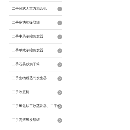
二手卧式无重力混合机
二手多功能提取罐
二手中药浓缩蒸发器
二手单效浓缩蒸发器
二手石英砂烘干筒
二手生物质蒸气发生器
二手吹瓶机
二手氯化铵三效蒸发器、二手*
蒸发器
二手高溶氧发酵罐