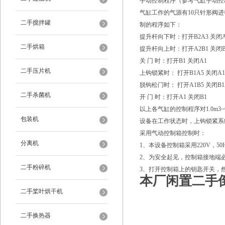
手动控制程序（参考气缸手动控
气缸工作的气源有10只针形阀进
二手搅拌罐
制的程序如下：
提升杆向下时：打开B2A3 关闭A
二手烘箱
提升杆向上时：打开A2B1 关闭B
关 门 时：打开B1 关闭A1
二手压片机
上钩锁紧时： 打开B1A5 关闭A1
脱钩松门时： 打开A1B5 关闭B1
二手杀菌机
开 门 时：打开A1 关闭B1
以上各气缸的控制程序对1.0m3~
包装机
设备在工作状态时，上钩锁紧系
采用气动控制箱控制时：
分离机
1、本设备控制箱采用220V，5
2、为安全起见，控制箱接地端
二手粉碎机
3、打开控制箱上的钥匙开关，
本厂闲置二手
二手桨叶烘干机
二手换热器