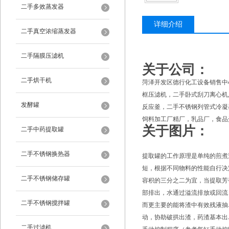
二手多效蒸发器
详细介绍
二手真空浓缩蒸发器
二手隔膜压滤机
关于公司：
二手烘干机
菏泽开发区德行化工设备销售中
框压滤机，二手卧式刮刀离心机
发酵罐
反应釜，二手不锈钢列管式冷凝
饲料加工厂精厂，乳品厂，食品
关于图片：
二手中药提取罐
二手不锈钢换热器
提取罐的工作原理是单纯的煎煮
短，根据不同物料的性能自行决
二手不锈钢储存罐
容积的三分之二为宜，当提取芳
部排出，水通过溢流排放或回流
二手不锈钢搅拌罐
而更主要的能将渣中有效残液抽
动，协助破拱出渣，药渣基本出
二手过滤机