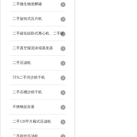
二手微生物发酵罐
二手旋转式压片机
二手碳化硅卧式离心机、二手碳
化硅分级机、二手碳化硅水洗离
二手真空煤泥浓缩蒸发器
心机
二手压滤机
5T/h二手河沙烘干机
二手石榴沙烘干机
不锈钢反应釜
二手120平方厢式压滤机
二手程控压滤机