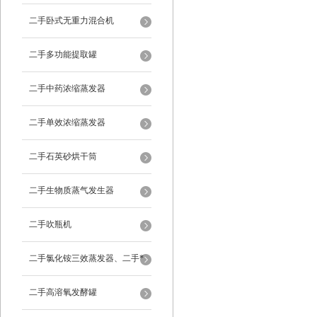
二手卧式无重力混合机
二手多功能提取罐
二手中药浓缩蒸发器
二手单效浓缩蒸发器
二手石英砂烘干筒
二手生物质蒸气发生器
二手吹瓶机
二手氯化铵三效蒸发器、二手*
蒸发器
二手高溶氧发酵罐