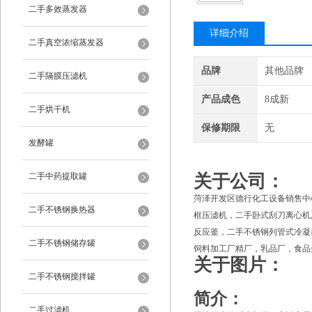
二手多效蒸发器
详细介绍
二手真空浓缩蒸发器
品牌
其他品牌
二手隔膜压滤机
产品成色
8成新
二手烘干机
保修期限
无
发酵罐
二手中药提取罐
关于公司：
菏泽开发区德行化工设备销售中
二手不锈钢换热器
框压滤机，二手卧式刮刀离心机
反应釜，二手不锈钢列管式冷凝
二手不锈钢储存罐
饲料加工厂精厂，乳品厂，食品
关于图片：
二手不锈钢搅拌罐
简介：
二手过滤机