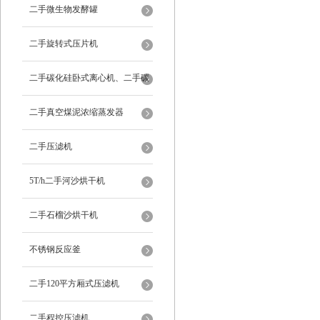
二手微生物发酵罐
二手旋转式压片机
二手碳化硅卧式离心机、二手碳
化硅分级机、二手碳化硅水洗离
二手真空煤泥浓缩蒸发器
心机
二手压滤机
5T/h二手河沙烘干机
二手石榴沙烘干机
不锈钢反应釜
二手120平方厢式压滤机
二手程控压滤机