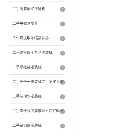
二手隔膜厢式压滤机
二手单效蒸发器
手牛奶提取浓缩蒸发器
二手易拉罐全自动灌装机
二手易拉罐灌装机
二手三合一灌装机二手罗汉果凉
茶灌装机
二手纯净水灌装机
二手直线式面膜灌装封口打码一
体机
二手辣椒酱灌装机