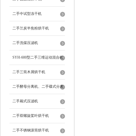
二手中试型冻干机
二手兰炭半焦粉烘干机
二手洗煤压滤机
SYH-600型二手三维运动混合机
二手三筒木屑烘干机
二手酵母分离机、二手碟式分离
机
二手厢式压滤机
二手双螺旋桨叶烘干机
二手不锈钢滚筒烘干机