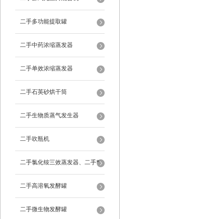
二手多功能提取罐
二手中药浓缩蒸发器
二手单效浓缩蒸发器
二手石英砂烘干筒
二手生物质蒸气发生器
二手吹瓶机
二手氯化铵三效蒸发器、二手*
蒸发器
二手高溶氧发酵罐
二手微生物发酵罐