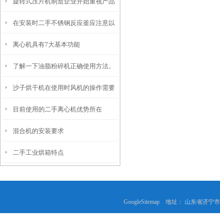
旋转式压片机制造企业开始重视产品
度等等。
在安装时二手不锈钢反应釜应注意以
质量
离心机具有7大基本功能
下几点
了解一下油脂粉碎机正确使用方法。
沙子烘干机在使用时风机的操作需要
目前使用的二手离心机优势所在
注意哪些事项呢？
混合机的安装要求
二手工业烘箱特点
GoogleSitemap
地址： 山东省济宁