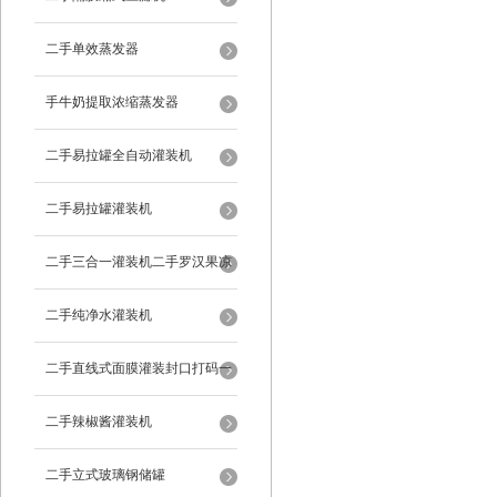
二手单效蒸发器
手牛奶提取浓缩蒸发器
二手易拉罐全自动灌装机
二手易拉罐灌装机
二手三合一灌装机二手罗汉果凉
茶灌装机
二手纯净水灌装机
二手直线式面膜灌装封口打码一
体机
二手辣椒酱灌装机
二手立式玻璃钢储罐