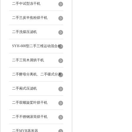
二手中试型冻干机
二手兰炭半焦粉烘干机
二手洗煤压滤机
SYH-600型二手三维运动混合机
二手三筒木屑烘干机
二手酵母分离机、二手碟式分离
机
二手厢式压滤机
二手双螺旋桨叶烘干机
二手不锈钢滚筒烘干机
二手MVR蒸发器