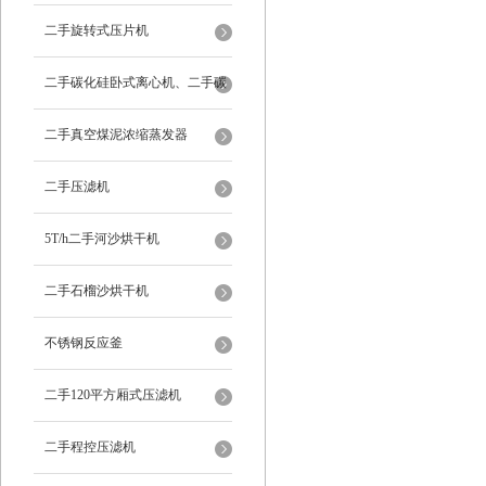
二手旋转式压片机
二手碳化硅卧式离心机、二手碳
化硅分级机、二手碳化硅水洗离
二手真空煤泥浓缩蒸发器
心机
二手压滤机
5T/h二手河沙烘干机
二手石榴沙烘干机
不锈钢反应釜
二手120平方厢式压滤机
二手程控压滤机