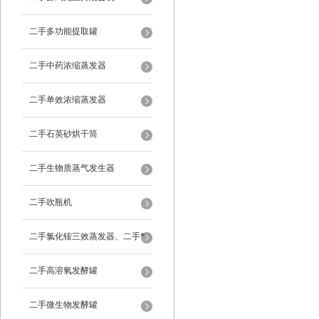
二手多功能提取罐
二手中药浓缩蒸发器
二手单效浓缩蒸发器
二手石英砂烘干筒
二手生物质蒸气发生器
二手吹瓶机
二手氯化铵三效蒸发器、二手*
蒸发器
二手高溶氧发酵罐
二手微生物发酵罐