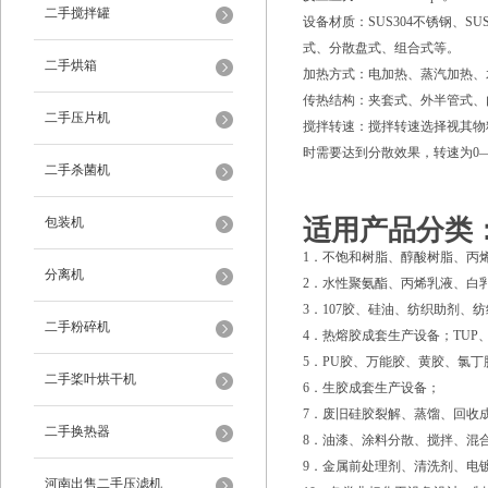
二手搅拌罐
设备材质：SUS304不锈钢、S
式、分散盘式、组合式等。
二手烘箱
加热方式：电加热、蒸汽加热、
传热结构：夹套式、外半管式、
二手压片机
搅拌转速：搅拌转速选择视其物料
时需要达到分散效果，转速为0—15
二手杀菌机
包装机
适用产品分类
1．不饱和树脂、醇酸树脂、丙
分离机
2．水性聚氨酯、丙烯乳液、白
3．107胶、硅油、纺织助剂
二手粉碎机
4．热熔胶成套生产设备；TUP
5．PU胶、万能胶、黄胶、氯
二手桨叶烘干机
6．生胶成套生产设备；
7．废旧硅胶裂解、蒸馏、回收
二手换热器
8．油漆、涂料分散、搅拌、混
9．金属前处理剂、清洗剂、电
河南出售二手压滤机