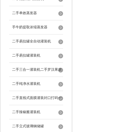
二手单效蒸发器
手牛奶提取浓缩蒸发器
二手易拉罐全自动灌装机
二手易拉罐灌装机
二手三合一灌装机二手罗汉果凉
茶灌装机
二手纯净水灌装机
二手直线式面膜灌装封口打码一
体机
二手辣椒酱灌装机
二手立式玻璃钢储罐