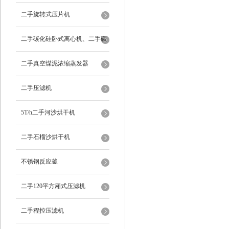
二手旋转式压片机
二手碳化硅卧式离心机、二手碳
化硅分级机、二手碳化硅水洗离
二手真空煤泥浓缩蒸发器
心机
二手压滤机
5T/h二手河沙烘干机
二手石榴沙烘干机
不锈钢反应釜
二手120平方厢式压滤机
二手程控压滤机