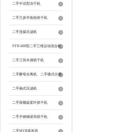
二手中试型冻干机
二手兰炭半焦粉烘干机
二手洗煤压滤机
SYH-600型二手三维运动混合机
二手三筒木屑烘干机
二手酵母分离机、二手碟式分离
机
二手厢式压滤机
二手双螺旋桨叶烘干机
二手不锈钢滚筒烘干机
二手MVR蒸发器