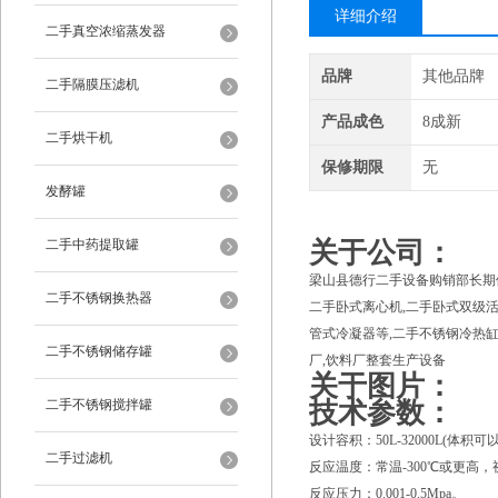
详细介绍
二手真空浓缩蒸发器
品牌
其他品牌
二手隔膜压滤机
产品成色
8成新
二手烘干机
保修期限
无
发酵罐
二手中药提取罐
关于公司：
梁山县德行二手设备购销部长期供
二手不锈钢换热器
二手卧式离心机,二手卧式双级活
管式冷凝器等,二手不锈钢冷热缸,
二手不锈钢储存罐
厂,饮料厂整套生产设备
关于图片：
二手不锈钢搅拌罐
技术参数：
设计容积：50L-32000L(体积
二手过滤机
反应温度：常温-300℃或更高
反应压力：0.001-0.5Mpa。