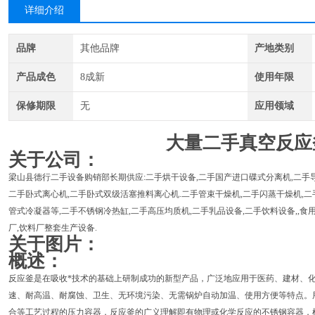
详细介绍
品牌
其他品牌
产地类别
产品成色
8成新
使用年限
保修期限
无
应用领域
大量二手真空反应
关于公司：
梁山县德行二手设备购销部长期供应:二手烘干设备,二手国产进口碟式分离机,二手导
二手卧式离心机,二手卧式双级活塞推料离心机.二手管束干燥机,二手闪蒸干燥机,二
管式冷凝器等,二手不锈钢冷热缸,二手高压均质机,二手乳品设备,二手饮料设备,,食用
厂,饮料厂整套生产设备.
关于图片：
概述：
反应釜是在吸收*技术的基础上研制成功的新型产品，广泛地应用于医药、建材、
速、耐高温、耐腐蚀、卫生、无环境污染、无需锅炉自动加温、使用方便等特点。
合等工艺过程的压力容器，反应釜的广义理解即有物理或化学反应的不锈钢容器，