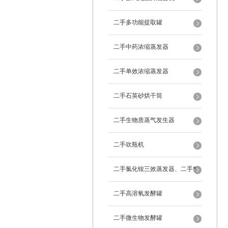
二手多功能提取罐
二手中药浓缩蒸发器
二手单效浓缩蒸发器
二手石英砂烘干筒
二手生物质蒸气发生器
二手吹瓶机
二手氯化铵三效蒸发器、二手*
蒸发器
二手高溶氧发酵罐
二手微生物发酵罐