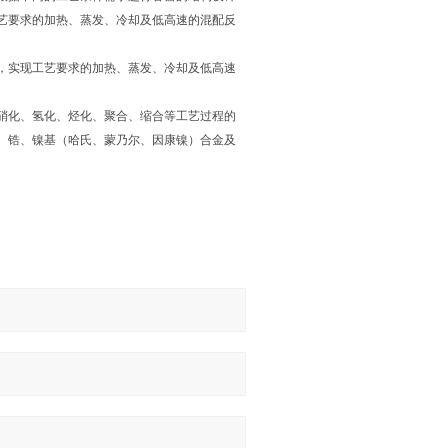
艺要求的加热、蒸发、冷却及低高速的混配反
，实现工艺要求的加热、蒸发、冷却及低高速
硝化、氢化、烃化、聚合、缩合等工艺过程的
、锆、镍基（哈氏、蒙乃尔、因康镍）合金及