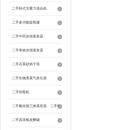
二手卧式无重力混合机
二手多功能提取罐
二手中药浓缩蒸发器
二手单效浓缩蒸发器
二手石英砂烘干筒
二手生物质蒸气发生器
二手吹瓶机
二手氯化铵三效蒸发器、二手*
蒸发器
二手高溶氧发酵罐