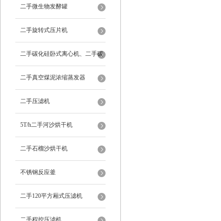
二手微生物发酵罐
二手旋转式压片机
二手碳化硅卧式离心机、二手碳
化硅分级机、二手碳化硅水洗离
二手真空煤泥浓缩蒸发器
心机
二手压滤机
5T/h二手河沙烘干机
二手石榴沙烘干机
不锈钢反应釜
二手120平方厢式压滤机
二手程控压滤机