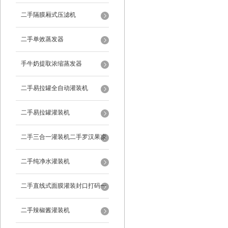
二手隔膜厢式压滤机
二手单效蒸发器
手牛奶提取浓缩蒸发器
二手易拉罐全自动灌装机
二手易拉罐灌装机
二手三合一灌装机二手罗汉果凉
茶灌装机
二手纯净水灌装机
二手直线式面膜灌装封口打码一
体机
二手辣椒酱灌装机