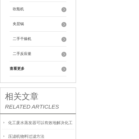
吹瓶机
夹层锅
二手干燥机
二手反应釜
查看更多
相关文章
RELATED ARTICLES
化工废水蒸发器可以有效地解决化工
压滤机物料过滤方法
废水的排放问题吗？