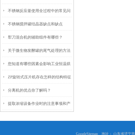
不锈钢反应釜使用全过程中的常见问
不锈钢搅拌罐结晶器缺点和缺点
题？
犁刀混合机的辅助组件有哪些？
关于微生物发酵罐的尾气处理的方法
您知道有哪些因素会影响工业恒温烘
和挑战
ZP旋转式压片机存在怎样的结构特征
箱的试验结果吗？
分离机的优点你了解吗？
提取浓缩设备作业时的注意事项和产
品特点
GoogleSitemap
地址： 山东省济宁