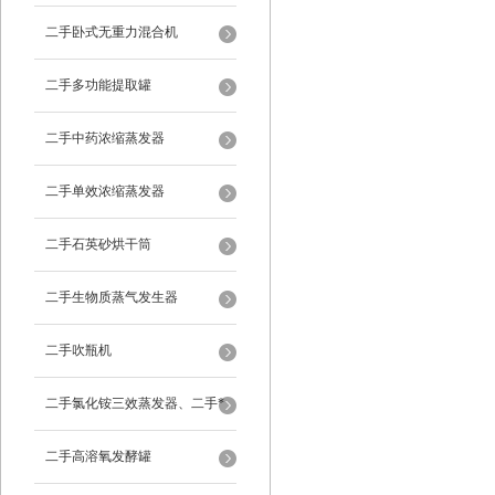
二手卧式无重力混合机
二手多功能提取罐
二手中药浓缩蒸发器
二手单效浓缩蒸发器
二手石英砂烘干筒
二手生物质蒸气发生器
二手吹瓶机
二手氯化铵三效蒸发器、二手*
蒸发器
二手高溶氧发酵罐