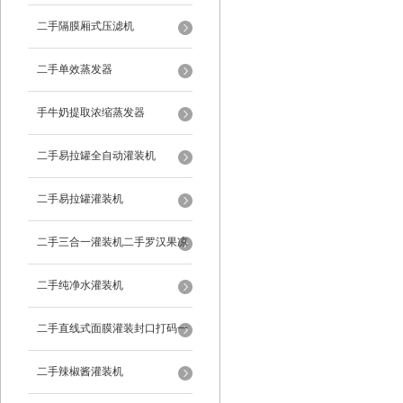
二手隔膜厢式压滤机
二手单效蒸发器
手牛奶提取浓缩蒸发器
二手易拉罐全自动灌装机
二手易拉罐灌装机
二手三合一灌装机二手罗汉果凉
茶灌装机
二手纯净水灌装机
二手直线式面膜灌装封口打码一
体机
二手辣椒酱灌装机