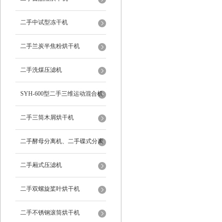
二手中试型冻干机
二手兰炭半焦粉烘干机
二手洗煤压滤机
SYH-600型二手三维运动混合机
二手三筒木屑烘干机
二手酵母分离机、二手碟式分离
机
二手厢式压滤机
二手双螺旋桨叶烘干机
二手不锈钢滚筒烘干机