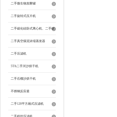
二手微生物发酵罐
二手旋转式压片机
二手碳化硅卧式离心机、二手碳
化硅分级机、二手碳化硅水洗离
二手真空煤泥浓缩蒸发器
心机
二手压滤机
5T/h二手河沙烘干机
二手石榴沙烘干机
不锈钢反应釜
二手120平方厢式压滤机
二手程控压滤机